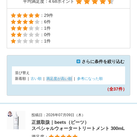
平均満足度：4.68ポイント
：29件
：6件
：1件
：0件
：1件
さらに条件を絞り込む
並び替え
新着順
|
古い順
|
満足度が高い順
|
参考になった順
（全37
件）
投稿日：2026年07月09日（木）
正規取扱｜beets（ビーツ）
スペシャルウォータートリートメント 300mL
満足度：