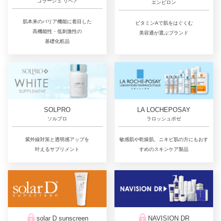
コラージュ リペア
エンビロン
肌本来のバリア機能に着目した
ビタミンAで肌をはぐくむ
高機能性・低刺激性の
美容通が選ぶブランド
基礎化粧品
LA LOCHEPOSAY
SOLPRO
ラロッシュポゼ
ソルプロ
敏感肌や乾燥肌、ニキビ肌の方にもおす
紫外線対策と透明感アップを
すめのスキンケア製品
叶えるサプリメント
solar D sunscreen
NAVISION DR