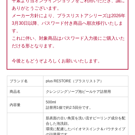
平素より当オンラインショップをご利用いただき、誠に
ありがとうございます。
メーカー方針により、プラスリストアシリーズは2026年
3月30日以降、パスワード付き商品へ順次移行いたしま
す。
これに伴い、対象商品はパスワード入力後にご購入いた
だける形となります。
今後ともどうぞよろしくお願いいたします。
ブランド名
plus RESTORE（プラスリストア）
商品名
クレンジングソープ泡ピールケア詰替用
500ml
内容量
詰替用1個で約2.5回分です。
肌表面の古い角質を洗い流すピーリング成分を配
合した泡洗顔。
環境に配慮したバイオマスインク＆パウチタイプ
の詰替用です。