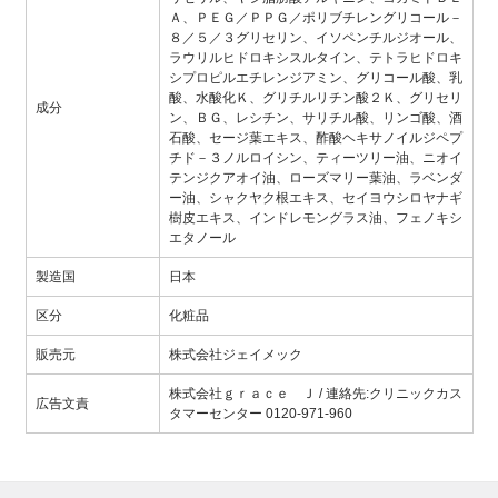
Ａ、ＰＥＧ／ＰＰＧ／ポリブチレングリコール－
８／５／３グリセリン、イソペンチルジオール、
ラウリルヒドロキシスルタイン、テトラヒドロキ
シプロピルエチレンジアミン、グリコール酸、乳
酸、水酸化Ｋ、グリチルリチン酸２Ｋ、グリセリ
成分
ン、ＢＧ、レシチン、サリチル酸、リンゴ酸、酒
石酸、セージ葉エキス、酢酸ヘキサノイルジペプ
チド－３ノルロイシン、ティーツリー油、ニオイ
テンジクアオイ油、ローズマリー葉油、ラベンダ
ー油、シャクヤク根エキス、セイヨウシロヤナギ
樹皮エキス、インドレモングラス油、フェノキシ
エタノール
製造国
日本
区分
化粧品
販売元
株式会社ジェイメック
株式会社ｇｒａｃｅ Ｊ / 連絡先:クリニックカス
広告文責
タマーセンター 0120-971-960