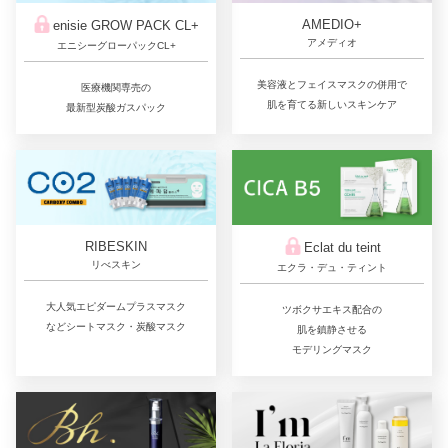
AMEDIO+
enisie GROW PACK CL+
アメディオ
エニシーグローパックCL+
美容液とフェイスマスクの併用で
医療機関専売の
肌を育てる新しいスキンケア
最新型炭酸ガスパック
RIBESKIN
Eclat du teint
リべスキン
エクラ・デュ・ティント
大人気エピダームプラスマスク
ツボクサエキス配合の
などシートマスク・炭酸マスク
肌を鎮静させる
モデリングマスク