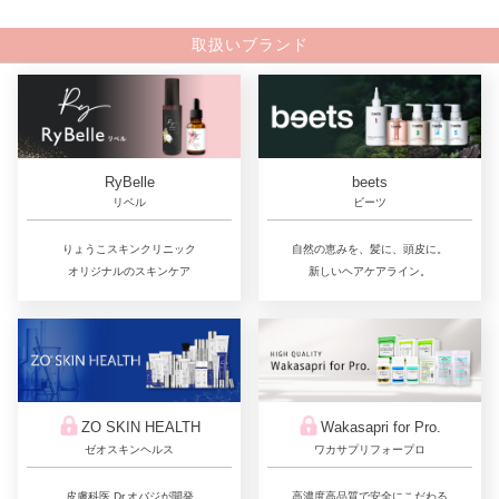
取扱いブランド
RyBelle
beets
リベル
ビーツ
りょうこスキンクリニック
自然の恵みを、髪に、頭皮に。
オリジナルのスキンケア
新しいヘアケアライン。
ZO SKIN HEALTH
Wakasapri for Pro.
ゼオスキンヘルス
ワカサプリフォープロ
皮膚科医 Dr.オバジが開発
高濃度高品質で安全にこだわる