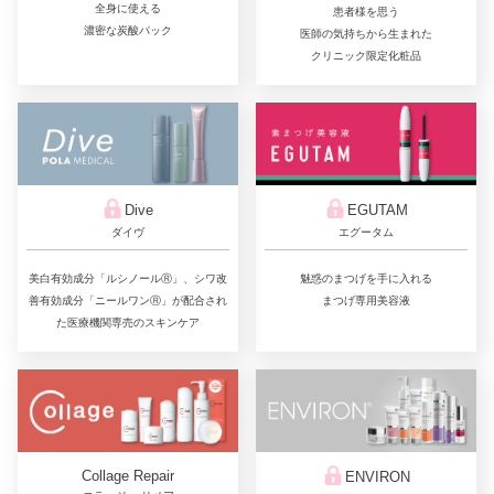
全身に使える
患者様を思う
濃密な炭酸パック
医師の気持ちから生まれた
クリニック限定化粧品
Dive
EGUTAM
ダイヴ
エグータム
美白有効成分「ルシノールⓇ」、シワ改
魅惑のまつげを手に入れる
善有効成分「ニールワンⓇ」が配合され
まつげ専用美容液
た医療機関専売のスキンケア
Collage Repair
ENVIRON