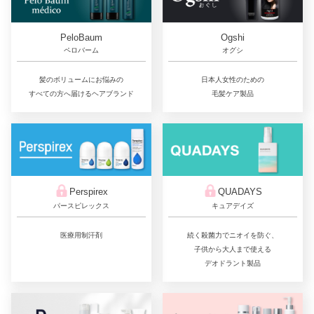
PeloBaum
Ogshi
ペロバーム
オグシ
髪のボリュームにお悩みの
日本人女性のための
すべての方へ届けるヘアブランド
毛髪ケア製品
QUADAYS
Perspirex
キュアデイズ
パースピレックス
続く殺菌力でニオイを防ぐ、
医療用制汗剤
子供から大人まで使える
デオドラント製品