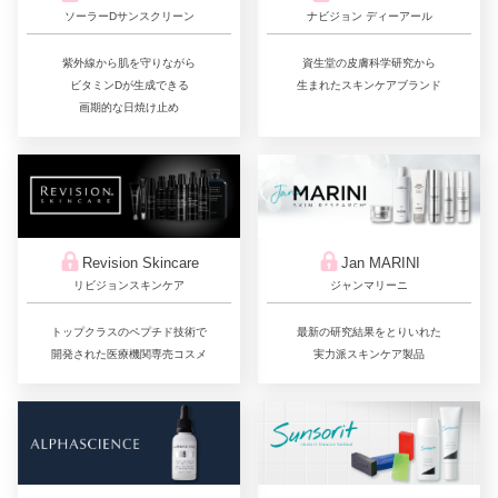
ソーラーDサンスクリーン
ナビジョン ディーアール
紫外線から肌を守りながら
資生堂の皮膚科学研究から
ビタミンDが生成できる
生まれたスキンケアブランド
画期的な日焼け止め
Jan MARINI
Revision Skincare
ジャンマリーニ
リビジョンスキンケア
最新の研究結果をとりいれた
トップクラスのペプチド技術で
実力派スキンケア製品
開発された医療機関専売コスメ