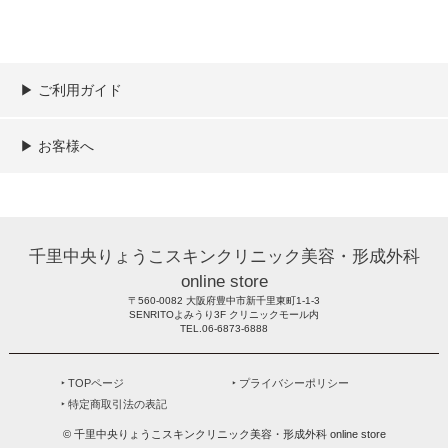
▶︎ ご利用ガイド
ご利用ガイド
決済／配送／送料について
取り扱い商品一覧
顧客情報の取扱について
特定商取引法の表記
▶︎ お客様へ
新規会員登録
MYページ
買い物カゴ
よくあるご質問
メールが届かないお客様へ
お問い合わせ
千里中央りょうこスキンクリニック美容・形成外科
online store
〒560-0082 大阪府豊中市新千里東町1-1-3
SENRITOよみうり3F クリニックモール内
TEL.06-6873-6888
‣ TOPページ
‣ プライバシーポリシー
‣ 特定商取引法の表記
© 千里中央りょうこスキンクリニック美容・形成外科 online store