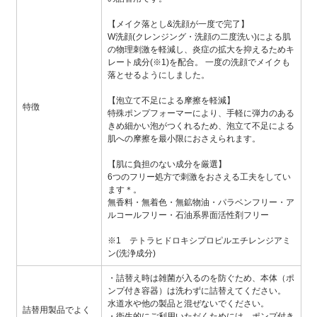
【メイク落とし&洗顔が一度で完了】
W洗顔(クレンジング・洗顔の二度洗い)による肌
の物理刺激を軽減し、炎症の拡大を抑えるためキ
レート成分(※1)を配合。 一度の洗顔でメイクも
落とせるようにしました。
【泡立て不足による摩擦を軽減】
特徴
特殊ポンプフォーマーにより、手軽に弾力のある
きめ細かい泡がつくれるため、泡立て不足による
肌への摩擦を最小限におさえられます。
【肌に負担のない成分を厳選】
6つのフリー処方で刺激をおさえる工夫をしてい
ます＊。
無香料・無着色・無鉱物油・パラベンフリー・ア
ルコールフリー・石油系界面活性剤フリー
※1 テトラヒドロキシプロピルエチレンジアミ
ン(洗浄成分)
・詰替え時は雑菌が入るのを防ぐため、本体（ポ
ンプ付き容器）は洗わずに詰替えてください。
水道水や他の製品と混ぜないでください。
詰替用製品でよく
・衛生的にご利用いただくためには、ポンプ付き