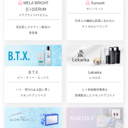
Sunsorit
MELA BRIGHT
サンソリット
[C+]SERUM
メラブライトC+セラム
日本人の繊細な肌質に合わせた
ケミカルピーリング
安定型システアミン配合の
美容液
Lekarka
B.T.X
レカルカ
ビー・ティー・エックス
ヒト幹細胞培養液を
ハリ・弾力のある肌に導く
原液配合したスキンケアコスメ
スキンケアシリーズ