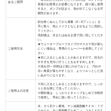
あるご質問
容器のお取替えが必要になります。繰り返し使用
すると、ポンプが詰まり、泡が出てこなくなる可
能性があります。
顔を軽くぬらしてから適量（6～8プッシュ）を
手に取り、泡とメイクとなじませるように洗顔し
てください。
洗顔後は、水またはぬるま湯で洗い流してくださ
い。
★ウォータープルーフタイプのマスカラ等が落ち
ご使用方法
にくい場合は、専用のリムーバーを使用してくだ
さい。
★目に入るとしみることがありますので、目元の
すすぎを充分に行うことをおすすめします。
※泡を20～30秒ほど肌にのせておくと、汚れや
古い角質が落ちやすくなり、よりツルッとした洗
いあがりになります。
※目に入るとしみることがありますので、しっか
りと目を閉じて洗ってください。
ご使用上の注意
※開封後は、しっかりとキャップをしめて冷暗所
で保管し、早めに使い切ってください。
水、カリ石ケン素地、ヤシ油脂肪酸ＰＥＧ－７グ
リセリル、ヤシ脂肪酸アルギニン、コカミドＤＥ