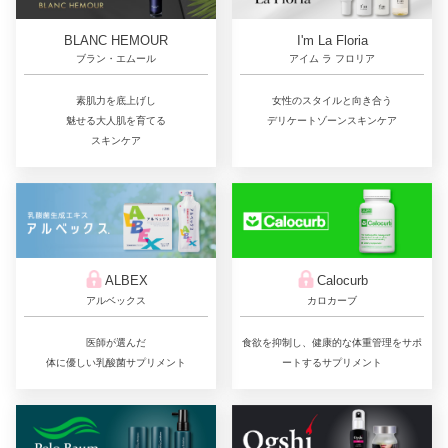
BLANC HEMOUR
I'm La Floria
ブラン・エムール
アイム ラ フロリア
素肌力を底上げし
女性のスタイルと向き合う
魅せる大人肌を育てる
デリケートゾーンスキンケア
スキンケア
ALBEX
Calocurb
アルベックス
カロカーブ
医師が選んだ
食欲を抑制し、健康的な体重管理をサポ
体に優しい乳酸菌サプリメント
ートするサプリメント