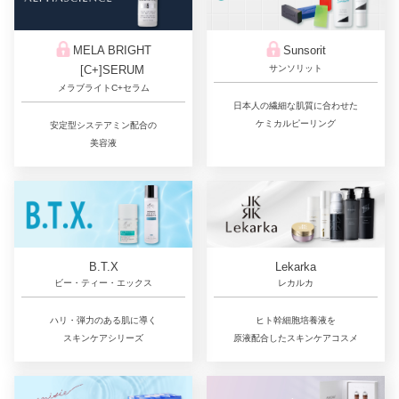
Sunsorit
MELA BRIGHT
サンソリット
[C+]SERUM
メラブライトC+セラム
日本人の繊細な肌質に合わせた
ケミカルピーリング
安定型システアミン配合の
美容液
Lekarka
B.T.X
レカルカ
ビー・ティー・エックス
ヒト幹細胞培養液を
ハリ・弾力のある肌に導く
原液配合したスキンケアコスメ
スキンケアシリーズ