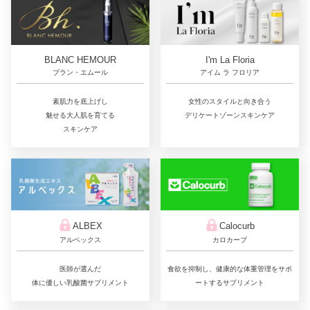
BLANC HEMOUR
I'm La Floria
ブラン・エムール
アイム ラ フロリア
素肌力を底上げし
女性のスタイルと向き合う
魅せる大人肌を育てる
デリケートゾーンスキンケア
スキンケア
ALBEX
Calocurb
アルベックス
カロカーブ
医師が選んだ
食欲を抑制し、健康的な体重管理をサポ
体に優しい乳酸菌サプリメント
ートするサプリメント