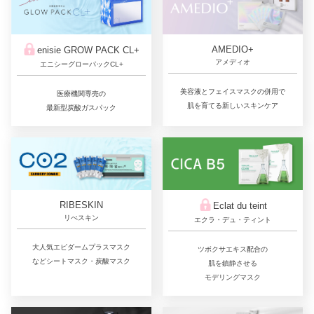
AMEDIO+
enisie GROW PACK CL+
アメディオ
エニシーグローパックCL+
美容液とフェイスマスクの併用で
医療機関専売の
肌を育てる新しいスキンケア
最新型炭酸ガスパック
RIBESKIN
Eclat du teint
リべスキン
エクラ・デュ・ティント
大人気エピダームプラスマスク
ツボクサエキス配合の
などシートマスク・炭酸マスク
肌を鎮静させる
モデリングマスク