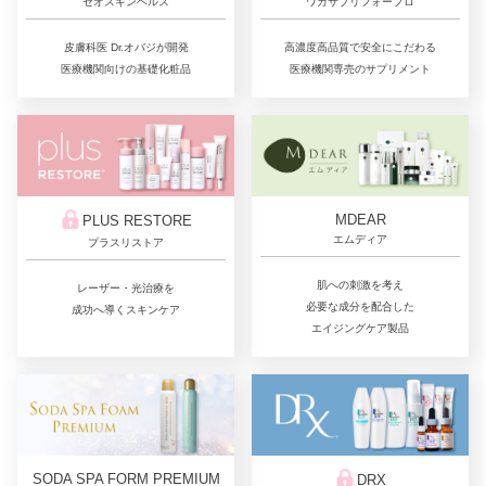
ゼオスキンヘルス
ワカサプリフォープロ
皮膚科医 Dr.オバジが開発
高濃度高品質で安全にこだわる
医療機関向けの基礎化粧品
医療機関専売のサプリメント
MDEAR
PLUS RESTORE
エムディア
プラスリストア
肌への刺激を考え
レーザー・光治療を
必要な成分を配合した
成功へ導くスキンケア
エイジングケア製品
SODA SPA FORM PREMIUM
DRX