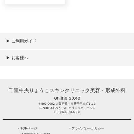
▶︎ ご利用ガイド
ご利用ガイド
決済／配送／送料について
取り扱い商品一覧
顧客情報の取扱について
特定商取引法の表記
▶︎ お客様へ
新規会員登録
MYページ
買い物カゴ
よくあるご質問
メールが届かないお客様へ
お問い合わせ
千里中央りょうこスキンクリニック美容・形成外科
online store
〒560-0082 大阪府豊中市新千里東町1-1-3
SENRITOよみうり3F クリニックモール内
TEL.06-6873-6888
‣ TOPページ
‣ プライバシーポリシー