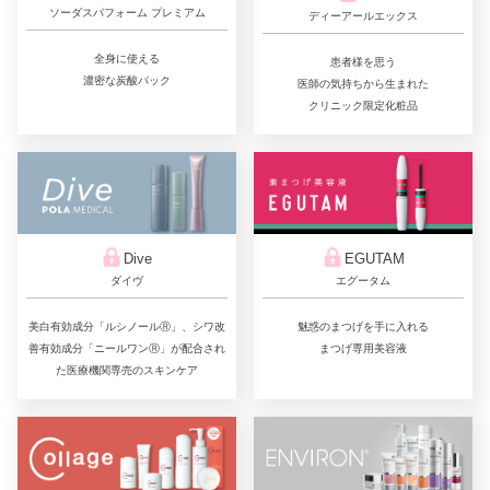
ソーダスパフォーム プレミアム
ディーアールエックス
全身に使える
患者様を思う
濃密な炭酸パック
医師の気持ちから生まれた
クリニック限定化粧品
Dive
EGUTAM
ダイヴ
エグータム
美白有効成分「ルシノールⓇ」、シワ改
魅惑のまつげを手に入れる
善有効成分「ニールワンⓇ」が配合され
まつげ専用美容液
た医療機関専売のスキンケア