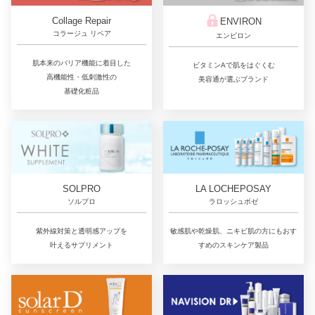
Collage Repair
ENVIRON
コラージュ リペア
エンビロン
肌本来のバリア機能に着目した
ビタミンAで肌をはぐくむ
高機能性・低刺激性の
美容通が選ぶブランド
基礎化粧品
LA LOCHEPOSAY
SOLPRO
ラロッシュポゼ
ソルプロ
敏感肌や乾燥肌、ニキビ肌の方にもおす
紫外線対策と透明感アップを
すめのスキンケア製品
叶えるサプリメント