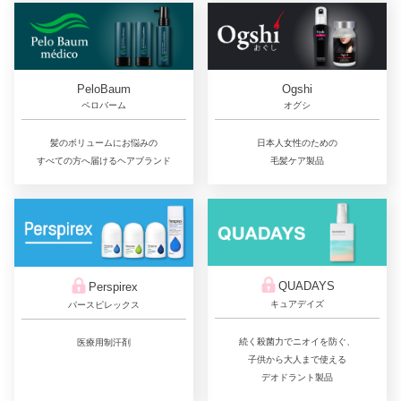
PeloBaum
Ogshi
ペロバーム
オグシ
髪のボリュームにお悩みの
日本人女性のための
すべての方へ届けるヘアブランド
毛髪ケア製品
QUADAYS
Perspirex
キュアデイズ
パースピレックス
続く殺菌力でニオイを防ぐ、
医療用制汗剤
子供から大人まで使える
デオドラント製品