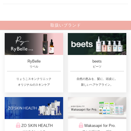
取扱いブランド
RyBelle
beets
リベル
ビーツ
りょうこスキンクリニック
自然の恵みを、髪に、頭皮に。
オリジナルのスキンケア
新しいヘアケアライン。
ZO SKIN HEALTH
Wakasapri for Pro.