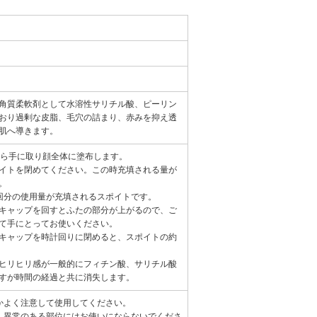
角質柔軟剤として水溶性サリチル酸、ピーリン
ており過剰な皮脂、毛穴の詰まり、赤みを抑え透
肌へ導きます。
から手に取り顔全体に塗布します。
イトを閉めてください。この時充填される量が
。
回分の使用量が充填されるスポイトです。
キャップを回すとふたの部分が上がるので、ご
て手にとってお使いください。
キャップを時計回りに閉めると、スポイトの約
ヒリヒリ感が一般的にフィチン酸、サリチル酸
すが時間の経過と共に消失します。
かよく注意して使用してください。
、異常のある部位にはお使いにならないでくださ