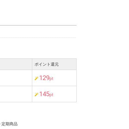
ポイント還元
129
pt
145
pt
>
定期商品