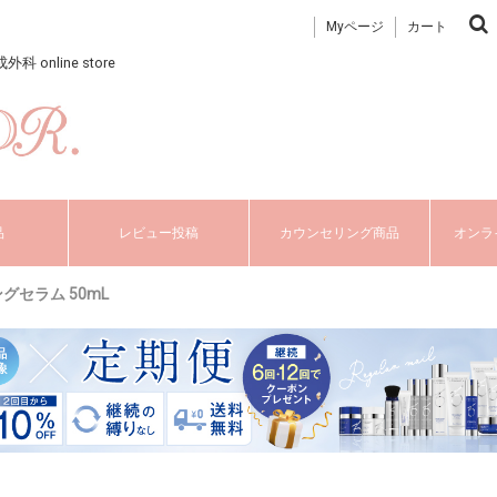
Myページ
カート
nline store
品
レビュー投稿
カウンセリング商品
オンラ
セラム 50mL