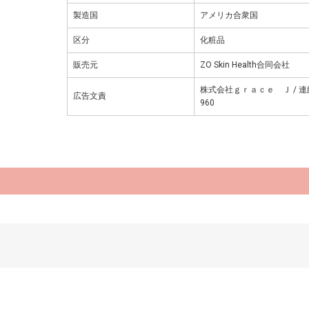
製造国
アメリカ合衆国
区分
化粧品
販売元
ZO Skin Health合同会社
株式会社ｇｒａｃｅ Ｊ / 連絡
広告文責
960