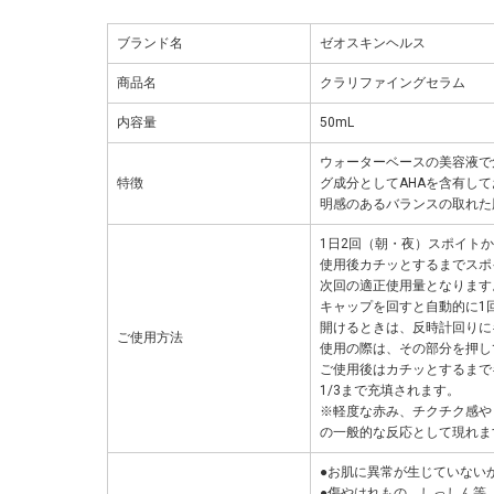
ブランド名
ゼオスキンヘルス
商品名
クラリファイングセラム
内容量
50mL
ウォーターベースの美容液で
特徴
グ成分としてAHAを含有し
明感のあるバランスの取れた
1日2回（朝・夜）スポイト
使用後カチッとするまでスポ
次回の適正使用量となります
キャップを回すと自動的に1
開けるときは、反時計回りに
ご使用方法
使用の際は、その部分を押し
ご使用後はカチッとするまで
1/3まで充填されます。
※軽度な赤み、チクチク感や
の一般的な反応として現れま
●お肌に異常が生じていない
●傷やはれもの、しっしん等