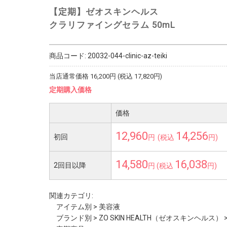
【定期】ゼオスキンヘルス
クラリファイングセラム 50mL
商品コード:
20032-044-clinic-az-teiki
当店通常価格
16,200
円 (税込
17,820
円)
定期購入価格
価格
12,960
14,256
初回
円
(税込
円)
14,580
16,038
2回目以降
円 (税込
円)
関連カテゴリ:
アイテム別
>
美容液
ブランド別
>
ZO SKIN HEALTH（ゼオスキンヘルス）