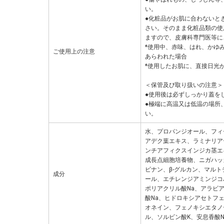
い。
●化粧品がお肌に合わないと
さい。そのまま化粧品類の使
ますので、皮膚科専門医等に
*使用中、赤味、はれ、かゆ
ご使用上の注意
あらわれた場合
*使用したお肌に、直接日光
＜保管及び取り扱いの注意＞
●使用後は必ずしっかり蓋を
●極端に高温又は低温の場所
い。
水、プロパンジオール、フィ
アデク葉エキス、ラミナリア
ンチアフィクスインジカ茎エ
成長点細胞培養物、ニガハッ
ビナン、β-グルカン、マル
成分
ール、エチレンジアミンジコ
ポリアクリル酸Na、アラビ
酸Na、ヒドロキシアセトフ
オネイン、フェノキシエタノ
ル、ソルビン酸K、安息香酸N