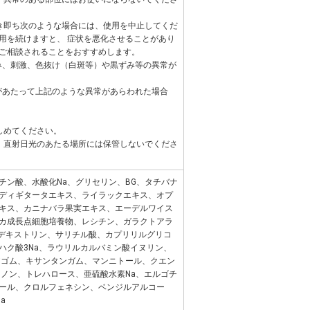
き即ち次のような場合には、使用を中止してくだ
用を続けますと、 症状を悪化させることがあり
ご相談されることをおすすめします。
み、刺激、色抜け（白斑等）や黒ずみ等の異常が
があたって上記のような異常があらわれた場合
しめてください。
、直射日光のあたる場所には保管しないでくださ
チン酸、水酸化Na、グリセリン、BG、タチバナ
ディギタータエキス、ライラックエキス、オプ
キス、カニナバラ果実エキス、エーデルワイス
カ成長点細胞培養物、レシチン、ガラクトアラ
トデキストリン、サリチル酸、カプリリルグリコ
ハク酸3Na、ラウリルカルバミン酸イヌリン、
アゴム、キサンタンガム、マンニトール、クエン
ェノン、トレハロース、亜硫酸水素Na、エルゴチ
ール、クロルフェネシン、ベンジルアルコー
a