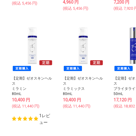
4,960
円
7,200
円
(税込
5,456
円)
(税込
5,456
円)
(税込
7,920
【定期】ゼオスキンヘル
【定期】ゼオスキンヘル
【定期】ゼオ
ス
ス
ス
ミラミン
ミラミックス
ブライタライ
80mL
80mL
50mL
10,400
円
10,400
円
17,120
円
(税込
11,440
円)
(税込
11,440
円)
(税込
18,832
1レビ
ュー