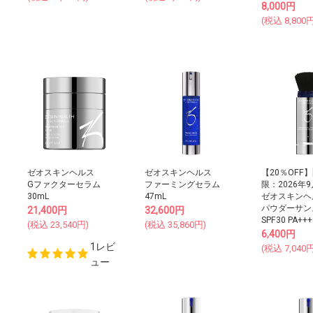
8,000
円
(税込
8,800
円
ゼオスキンヘルス
ゼオスキンヘルス
【20％OFF
Gファクターセラム
ファーミングセラム
限：2026年9
30mL
47mL
ゼオスキンヘ
パウダーサン
21,400
円
32,600
円
SPF30 PA+++
(税込
23,540
円)
(税込
35,860
円)
6,400
円
1レビ
(税込
7,040
円
ュー