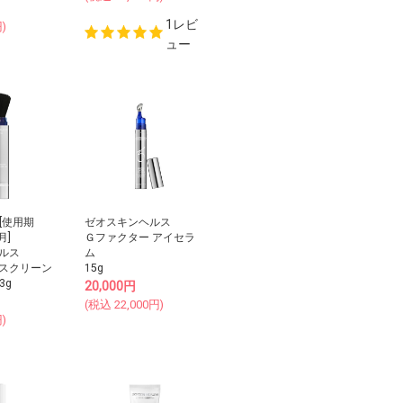
1レビ
)
ュー
】[使用期
ゼオスキンヘルス
月]
Ｇファクター アイセラ
ルス
ム
スクリーン
15g
3g
20,000
円
(税込
22,000
円)
)