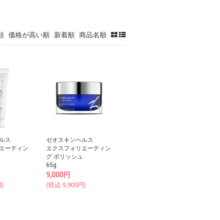
順
価格が高い順
新着順
商品名順
ルス
ゼオスキンヘルス
エーティン
エクスフォリエーティン
グ ポリッシュ
65g
9,000
円
)
(税込
9,900
円)