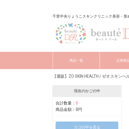
千里中央りょうこスキンクリニック美容・形成外科 o
商品一覧
定期商
【通販】ZO SKIN HEALTH / ゼオスキンヘ
現在のかごの中
合計数量：
0
商品金額：
0円
カゴの中を見る