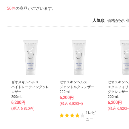
56件
の商品がございます。
人気順
価格が安い
ゼオスキンヘルス
ゼオスキンヘルス
ゼオスキンヘ
ハイドレーティングクレ
ジェントルクレンザー
エクスフォリ
ンザー
200mL
グクレンザー
200mL
200mL
6,200
円
6,200
円
6,200
円
(税込
6,820
円)
(税込
6,820
円)
(税込
6,820
円
1レビ
ュー