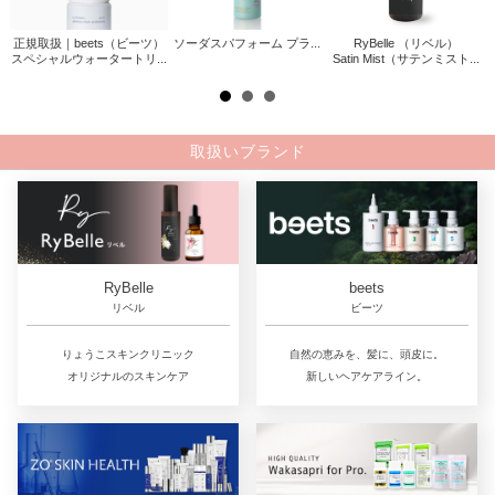
正規取扱｜beets（ビーツ）
ソーダスパフォーム プラ...
RyBelle （リベル）
ァサ
スペシャルウォータートリ...
Satin Mist（サテンミスト...
.
取扱いブランド
RyBelle
beets
リベル
ビーツ
りょうこスキンクリニック
自然の恵みを、髪に、頭皮に。
オリジナルのスキンケア
新しいヘアケアライン。