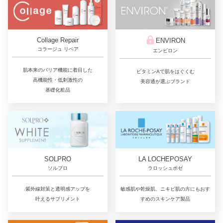
Collage Repair
ENVIRON
コラージュ リペア
エンビロン
肌本来のバリア機能に着目した
ビタミンAで肌をはぐくむ
高機能性・低刺激性の
美容通が選ぶブランド
基礎化粧品
LA LOCHEPOSAY
SOLPRO
ラロッシュポゼ
ソルプロ
敏感肌や乾燥肌、ニキビ肌の方にもおす
紫外線対策と透明感アップを
すめのスキンケア製品
叶えるサプリメント