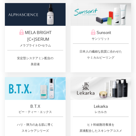
Sunsorit
MELA BRIGHT
サンソリット
[C+]SERUM
メラブライトC+セラム
日本人の繊細な肌質に合わせた
ケミカルピーリング
安定型システアミン配合の
美容液
Lekarka
B.T.X
レカルカ
ビー・ティー・エックス
ヒト幹細胞培養液を
ハリ・弾力のある肌に導く
原液配合したスキンケアコスメ
スキンケアシリーズ