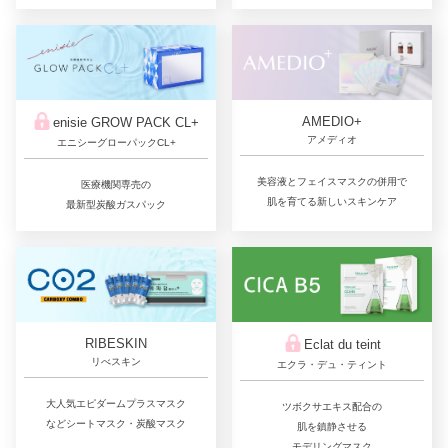
AMEDIO+
enisie GROW PACK CL+
アメディオ
エニシーグローパックCL+
美容液とフェイスマスクの併用で
医療機関専売の
肌を育てる新しいスキンケア
最新型炭酸ガスパック
RIBESKIN
Eclat du teint
リべスキン
エクラ・デュ・ティント
大人気エピダームプラスマスク
ツボクサエキス配合の
などシートマスク・炭酸マスク
肌を鎮静させる
モデリングマスク