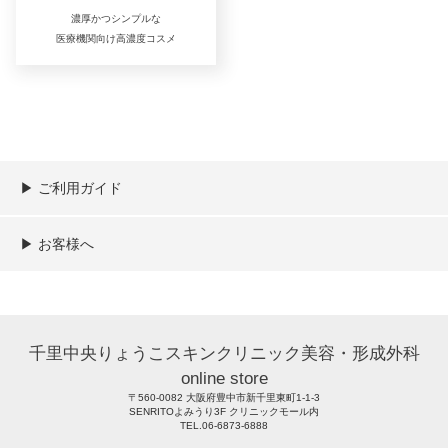
濃厚かつシンプルな
医療機関向け高濃度コスメ
▶︎ ご利用ガイド
ご利用ガイド
決済／配送／送料について
取り扱い商品一覧
顧客情報の取扱について
特定商取引法の表記
▶︎ お客様へ
新規会員登録
MYページ
買い物カゴ
よくあるご質問
メールが届かないお客様へ
お問い合わせ
千里中央りょうこスキンクリニック美容・形成外科
online store
〒560-0082 大阪府豊中市新千里東町1-1-3
SENRITOよみうり3F クリニックモール内
TEL.06-6873-6888