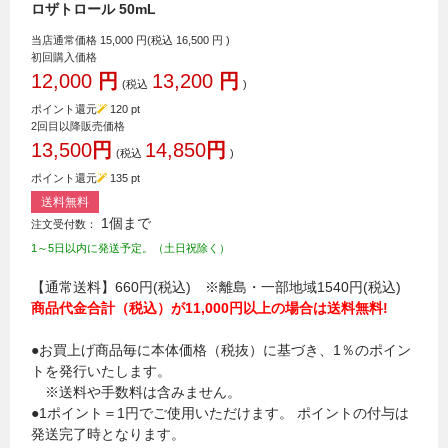
ロザトロール 50mL
当店通常価格
15,000
円(税込
16,500
円 )
初回購入価格
12,000
円
13,200
円
(税込
)
ポイント還元
120
pt
2回目以降販売価格
13,500
円
14,850
円
(税込
)
ポイント還元
135
pt
送料無料
1個まで
注文受付数：
1～5日以内に発送予定。（土日祝除く）
【通常送料】660円(税込) ※離島・一部地域1540円(税込)
商品代金合計（税込）が11,000円以上の場合は送料無料!
●お買上げ商品毎に本体価格（税抜）に基づき、1％のポイン
トを発行いたします。
※送料や手数料は含みません。
●1ポイント＝1円でご使用いただけます。 ポイントの付与は
発送完了時となります。