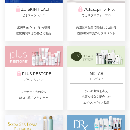
ZO SKIN HEALTH
Wakasapri for Pro.
ゼオスキンヘルス
ワカサプリフォープロ
皮膚科医 Dr.オバジが開発
高濃度高品質で安全にこだわる
医療機関向けの基礎化粧品
医療機関専売のサプリメント
MDEAR
PLUS RESTORE
エムディア
プラスリストア
肌への刺激を考え
レーザー・光治療を
必要な成分を配合した
成功へ導くスキンケア
エイジングケア製品