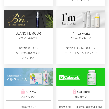
BLANC HEMOUR
I'm La Floria
ブラン・エムール
アイム ラ フロリア
素肌力を底上げし
女性のスタイルと向き合う
魅せる大人肌を育てる
デリケートゾーンスキンケア
スキンケア
ALBEX
Calocurb
アルベックス
カロカーブ
医師が選んだ
食欲を抑制し、健康的な体重管理をサポ