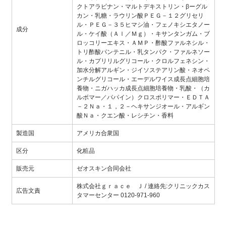
クトアラビナン・マルトデキストリン・βーグル
カン・乳糖・ラウリン酸ＰＥＧ－１２グリセリ
ル・ＰＥＧ－３５ヒマシ油・フェノキシエタノー
成分
ル・ケイ酸（Ａｌ／Ｍｇ）・キサンタンガム・ブ
ロッコリーエキス・ＡＭＰ・酢酸ファルネシル・
トリ酢酸パンテニル・乳タンパク・ファルネソー
ル・カプリリルグリコール・クロルフェネシン・
加水分解アルギン・ジイソステアリン酸・ネオペ
ンチルグリコール・エーデルワイス成長点細胞培
養物・ニガハッカ成長点細胞培養物・乳酸・（カ
ルボマー／パパイン）クロスポリマー・ＥＤＴＡ
－２Ｎａ・１，２－ヘキサンジオール・アルギン
酸Ｎａ・クエン酸・レシチン・香料
製造国
アメリカ合衆国
区分
化粧品
販売元
ゼオスキン合同会社
株式会社ｇｒａｃｅ Ｊ / 連絡先:クリニックカス
広告文責
タマーセンター 0120-971-960