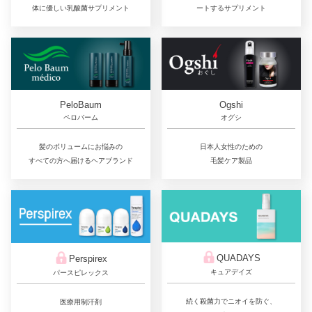
体に優しい乳酸菌サプリメント
ートするサプリメント
PeloBaum
Ogshi
ペロバーム
オグシ
髪のボリュームにお悩みの
日本人女性のための
すべての方へ届けるヘアブランド
毛髪ケア製品
QUADAYS
Perspirex
キュアデイズ
パースピレックス
続く殺菌力でニオイを防ぐ、
医療用制汗剤