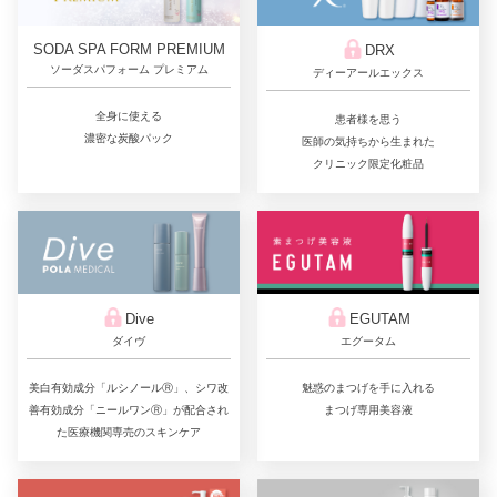
SODA SPA FORM PREMIUM
DRX
ソーダスパフォーム プレミアム
ディーアールエックス
全身に使える
患者様を思う
濃密な炭酸パック
医師の気持ちから生まれた
クリニック限定化粧品
Dive
EGUTAM
ダイヴ
エグータム
美白有効成分「ルシノールⓇ」、シワ改
魅惑のまつげを手に入れる
善有効成分「ニールワンⓇ」が配合され
まつげ専用美容液
た医療機関専売のスキンケア