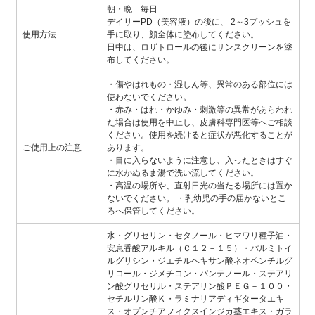
朝・晩 毎日
デイリーPD（美容液）の後に、 2～3プッシュを
使用方法
手に取り、顔全体に塗布してください。
日中は、ロザトロールの後にサンスクリーンを塗
布してください。
・傷やはれもの・湿しん等、異常のある部位には
使わないでください。
・赤み・はれ・かゆみ・刺激等の異常があらわれ
た場合は使用を中止し、皮膚科専門医等へご相談
ください。使用を続けると症状が悪化することが
ご使用上の注意
あります。
・目に入らないように注意し、入ったときはすぐ
に水かぬるま湯で洗い流してください。
・高温の場所や、直射日光の当たる場所には置か
ないでください。 ・乳幼児の手の届かないとこ
ろへ保管してください。
水・グリセリン・セタノール・ヒマワリ種子油・
安息香酸アルキル（Ｃ１２－１５）・パルミトイ
ルグリシン・ジエチルヘキサン酸ネオペンチルグ
リコール・ジメチコン・パンテノール・ステアリ
ン酸グリセリル・ステアリン酸ＰＥＧ－１００・
セチルリン酸Ｋ・ラミナリアディギタータエキ
ス・オプンチアフィクスインジカ茎エキス・ガラ