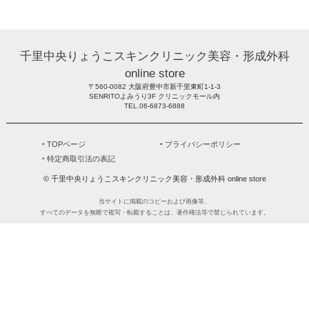
新規会員登録
MYページ
買い物カゴ
よくあるご質問
メールが届かないお客様へ
お問い合わせ
千里中央りょうこスキンクリニック美容・形成外科
online store
〒560-0082 大阪府豊中市新千里東町1-1-3
SENRITOよみうり3F クリニックモール内
TEL.06-6873-6888
‣ TOPページ
‣ プライバシーポリシー
‣ 特定商取引法の表記
© 千里中央りょうこスキンクリニック美容・形成外科 online store
当サイトに掲載のコピーおよび画像等、
すべてのデータを無断で複写・転載することは、著作権法等で禁じられています。