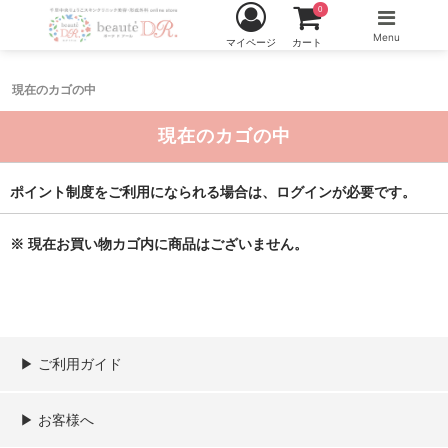
0
Menu
マイページ
カート
現在のカゴの中
現在のカゴの中
ポイント制度をご利用になられる場合は、ログインが必要です。
※ 現在お買い物カゴ内に商品はございません。
▶︎ ご利用ガイド
ご利用ガイド
決済／配送／送料について
取り扱い商品一覧
顧客情報の取扱について
特定商取引法の表記
▶︎ お客様へ