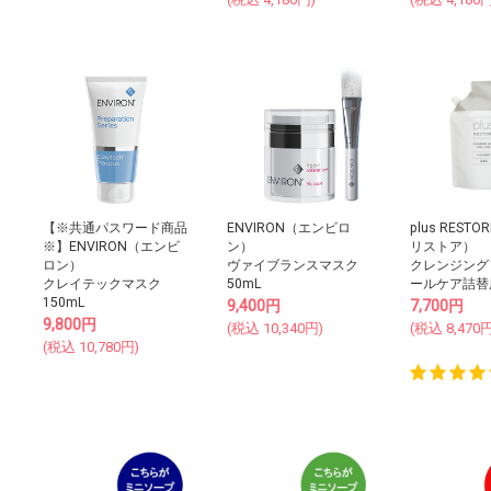
【※共通パスワード商品
ENVIRON（エンビロ
plus REST
※】ENVIRON（エンビ
ン）
リストア）
ロン）
ヴァイブランスマスク
クレンジング
クレイテックマスク
50mL
ールケア詰替用
150mL
9,400
円
7,700
円
9,800
円
(税込
10,340
円)
(税込
8,470
円
(税込
10,780
円)