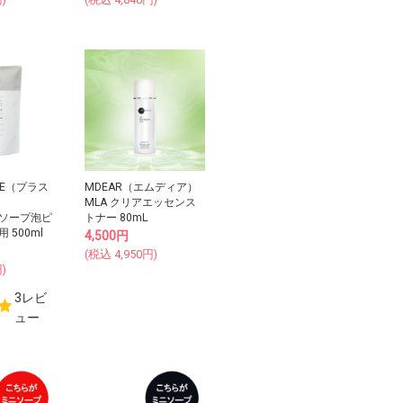
ORE（プラス
MDEAR（エムディア）
MLA クリアエッセンス
ソープ泡ピ
トナー 80mL
 500ml
4,500
円
(税込
4,950
円)
)
3レビ
ュー