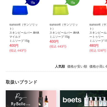
sunsorit（サンソリッ
sunsorit（サンソリッ
sunsorit
ト）
ト）
ト）
スキンピールバー AHA
スキンピールバー AHA
スキンピール
マイルド
ミニソープ 15g
ートゥリー
ミニソープ 15g
ミニソープ 1
400
円
400
円
480
円
(税込
440
円)
(税込
440
円)
(税込
528
円)
人気順
価格が安い順
価格が高い
取扱いブランド