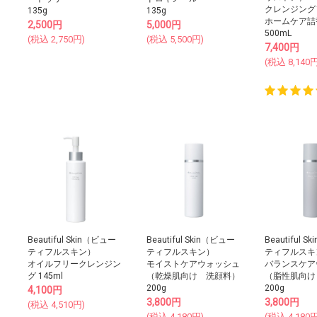
クレンジング
135g
135g
ホームケア詰
2,500
円
5,000
円
500mL
(税込
2,750
円)
(税込
5,500
円)
7,400
円
(税込
8,140
円
Beautiful Skin（ビュー
Beautiful Skin（ビュー
Beautiful 
ティフルスキン）
ティフルスキン）
ティフルスキ
オイルフリークレンジン
モイストケアウォッシュ
バランスケア
グ 145ml
（乾燥肌向け 洗顔料）
（脂性肌向け
200g
200g
4,100
円
3,800
円
3,800
円
(税込
4,510
円)
(税込
4,180
円)
(税込
4,180
円