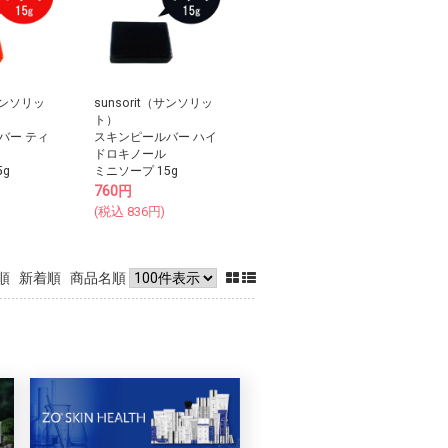
（サンソリッ
sunsorit（サンソリッ
ト）
バー ティ
スキンピールバー ハイ
ドロキノール
5g
ミニソープ 15g
760
円
(税込
836
円)
順
新着順
商品名順