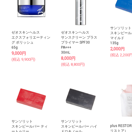
サンソリット
ゼオスキンヘルス
ゼオスキンヘルス
スキンピールバ
エクスフォリエーティン
サンスクリーン プラス
マイルド
グ ポリッシュ
プライマー SPF30
135g
65g
PA+++
2,000
円
30mL
9,000
円
(税込
2,200
円
8,000
円
(税込
9,900
円)
(税込
8,800
円)
サンソリット
サンソリット
plus REST
スキンピールバー ティ
スキンピールバー ハイ
リストア）
ートゥリー
ドロキノール