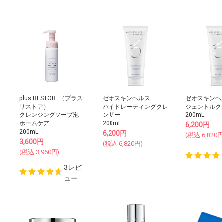
plus RESTORE（プラス
ゼオスキンヘルス
ゼオスキンヘ
リストア）
ハイドレーティングクレ
ジェントルク
クレンジングソープ泡
ンザー
200mL
ホームケア
200mL
6,200
円
200mL
6,200
円
(税込
6,820
円
3,600
円
(税込
6,820
円)
(税込
3,960
円)
3レビ
ュー