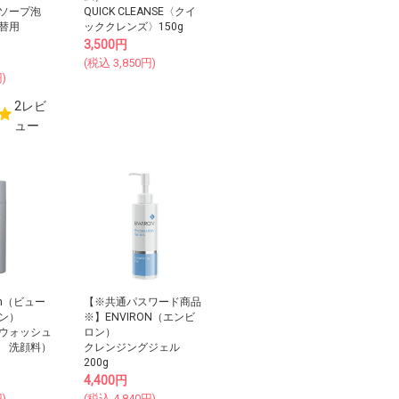
ソープ泡
QUICK CLEANSE〈クイ
替用
ッククレンズ〉150g
3,500
円
(税込
3,850
円)
)
2レビ
ュー
Skin（ビュー
【※共通パスワード商品
ン）
※】ENVIRON（エンビ
ウォッシュ
ロン）
 洗顔料）
クレンジングジェル
200g
4,400
円
)
(税込
4,840
円)