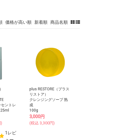
順
価格が高い順
新着順
商品名順
ヴ）
plus RESTORE（プラス
リストア）
TE
クレンジングソープ 熟
ンセントレ
成
25ml
100g
3,000
円
)
(税込
3,300
円)
1レビ
ュー