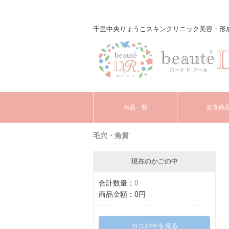
千里中央りょうこスキンクリニック美容・形成外科 o
商品一覧
定期商
毛穴・角質
現在のかごの中
合計数量：
0
商品金額：
0円
カゴの中を見る