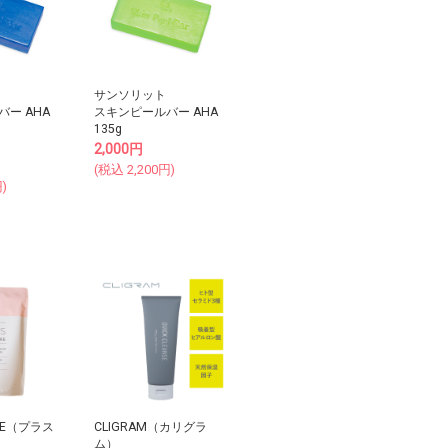
サンソリット
ー AHA
スキンピールバー AHA
135g
2,000
円
(税込
2,200
円)
)
ORE（プラス
CLIGRAM（カリグラ
ム）