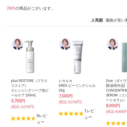
28件
の商品がございます。
人気順
価格が安い
plus RESTORE（プラス
レカルカ
Dive（ダイ
リストア）
DREX ピーリングジェル
[医薬部外品]
クレンジングソープ泡ピ
30g
CONCENTRA
ールケア 200mL
SERUM（コ
7,500
円
ートセラム） 
3,700
円
(税込
8,250
円)
8,000
円
(税込
4,070
円)
1レビ
(税込
8,800
円
4レビ
ュー
ュー