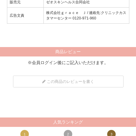
販売元
ゼオスキンヘルス合同会社
株式会社ｇｒａｃｅ Ｊ / 連絡先:クリニックカス
広告文責
タマーセンター 0120-971-960
商品レビュー
※
会員ログイン
後にご記入いただけます。
この商品のレビューを書く
人気ランキング
1
2
3