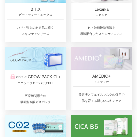
Lekarka
B.T.X
レカルカ
ビー・ティー・エックス
ヒト幹細胞培養液を
ハリ・弾力のある肌に導く
原液配合したスキンケアコスメ
スキンケアシリーズ
AMEDIO+
enisie GROW PACK CL+
アメディオ
エニシーグローパックCL+
美容液とフェイスマスクの併用で
医療機関専売の
肌を育てる新しいスキンケア
最新型炭酸ガスパック