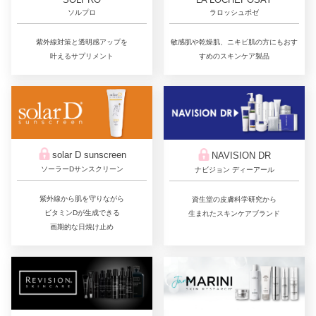
ラロッシュポゼ
ソルプロ
敏感肌や乾燥肌、ニキビ肌の方にもおす
紫外線対策と透明感アップを
すめのスキンケア製品
叶えるサプリメント
solar D sunscreen
NAVISION DR
ソーラーDサンスクリーン
ナビジョン ディーアール
紫外線から肌を守りながら
資生堂の皮膚科学研究から
ビタミンDが生成できる
生まれたスキンケアブランド
画期的な日焼け止め