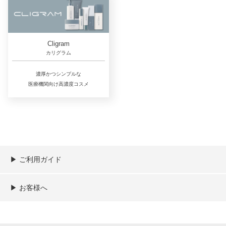
Cligram
カリグラム
濃厚かつシンプルな
医療機関向け高濃度コスメ
▶︎ ご利用ガイド
ご利用ガイド
決済／配送／送料について
取り扱い商品一覧
顧客情報の取扱について
特定商取引法の表記
▶︎ お客様へ
新規会員登録
MYページ
買い物カゴ
よくあるご質問
メールが届かないお客様へ
お問い合わせ