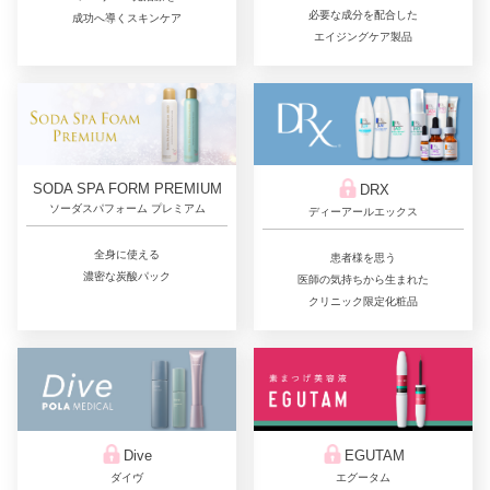
必要な成分を配合した
成功へ導くスキンケア
エイジングケア製品
SODA SPA FORM PREMIUM
DRX
ソーダスパフォーム プレミアム
ディーアールエックス
全身に使える
患者様を思う
濃密な炭酸パック
医師の気持ちから生まれた
クリニック限定化粧品
Dive
EGUTAM
ダイヴ
エグータム