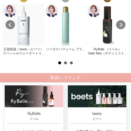
正規取扱｜beets（ビーツ）
ソーダスパフォーム プラ...
RyBelle （リベル）
ァサ
スペシャルウォータートリ...
Satin Mist（サテンミスト...
.
取扱いブランド
RyBelle
beets
リベル
ビーツ