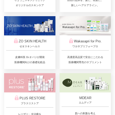
りょうこスキンクリニック
自然の恵みを、髪に、頭皮に。
オリジナルのスキンケア
新しいヘアケアライン。
ZO SKIN HEALTH
Wakasapri for Pro.
ゼオスキンヘルス
ワカサプリフォープロ
皮膚科医 Dr.オバジが開発
高濃度高品質で安全にこだわる
医療機関向けの基礎化粧品
医療機関専売のサプリメント
MDEAR
PLUS RESTORE
エムディア
プラスリストア
肌への刺激を考え
レーザー・光治療を