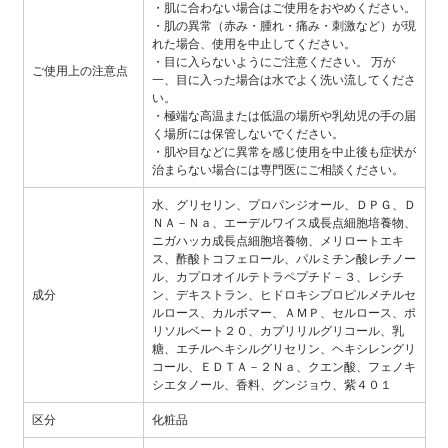
・肌に合わない場合はご使用をおやめください。
・肌の異常（赤み・腫れ・痛み・刺激など）が現
れた場合、使用を中止してください。
・目に入らないようにご注意ください。 万が
ご使用上の注意点
一、目に入った場合は水でよく洗い流してくださ
い。
・極端な高温または低温の場所や乳幼児の手の届
く場所には保管しないでください。
・肌や目などに異常を感じ使用を中止後も症状が
治まらない場合には専門医にご相談ください。
水、グリセリン、プロパンジオール、ＤＰＧ、Ｄ
ＮＡ－Ｎａ、エーデルワイス成長点細胞培養物、
ニガハッカ成長点細胞培養物、メリロートエキ
ス、酢酸トコフェロール、パルミチン酸レチノー
ル、カプロオイルテトラペプチド－３、レシチ
成分
ン、デキストラン、ヒドロキシプロピルメチルセ
ルロース、カルボマー、ＡＭＰ、セルロース、ポ
リソルベート２０、カプリリルグリコール、乳
糖、エチルヘキシルグリセリン、ヘキシレングリ
コール、ＥＤＴＡ－２Ｎａ、クエン酸、フェノキ
シエタノール、香料、グンジョウ、紫４０１
区分
化粧品