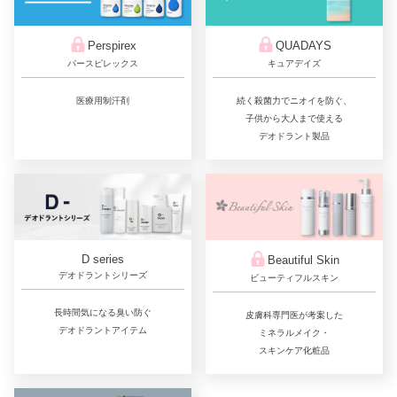
QUADAYS
Perspirex
キュアデイズ
パースピレックス
続く殺菌力でニオイを防ぐ、
医療用制汗剤
子供から大人まで使える
デオドラント製品
D series
Beautiful Skin
デオドラントシリーズ
ビューティフルスキン
長時間気になる臭い防ぐ
皮膚科専門医が考案した
デオドラントアイテム
ミネラルメイク・
スキンケア化粧品