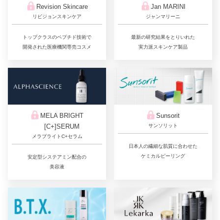
Jan MARINI
Revision Skincare
ジャンマリーニ
リビジョンスキンケア
最新の研究結果をとりいれた
トップクラスのペプチド技術で
実力派スキンケア製品
開発された医療機関専売コスメ
Sunsorit
MELA BRIGHT
サンソリット
[C+]SERUM
メラブライトC+セラム
日本人の繊細な肌質に合わせた
ケミカルピーリング
安定型システアミン配合の
美容液