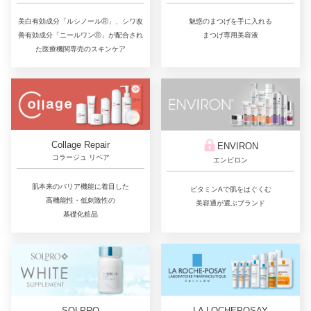
美白有効成分「ルシノールⓇ」、シワ改
魅惑のまつげを手に入れる
善有効成分「ニールワンⓇ」が配合され
まつげ専用美容液
た医療機関専売のスキンケア
Collage Repair
ENVIRON
コラージュ リペア
エンビロン
肌本来のバリア機能に着目した
ビタミンAで肌をはぐくむ
高機能性・低刺激性の
美容通が選ぶブランド
基礎化粧品
LA LOCHEPOSAY
SOLPRO