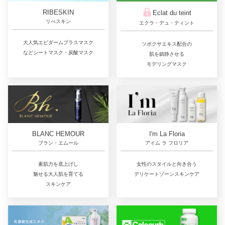
RIBESKIN
Eclat du teint
リべスキン
エクラ・デュ・ティント
大人気エピダームプラスマスク
ツボクサエキス配合の
などシートマスク・炭酸マスク
肌を鎮静させる
モデリングマスク
BLANC HEMOUR
I'm La Floria
ブラン・エムール
アイム ラ フロリア
素肌力を底上げし
女性のスタイルと向き合う
魅せる大人肌を育てる
デリケートゾーンスキンケア
スキンケア