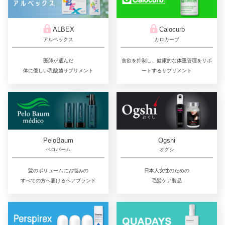
ALBEX
Calocurb
アルベックス
カロカーブ
医師が選んだ
食欲を抑制し、健康的な体重管理をサポ
体に優しい乳酸菌サプリメント
ートするサプリメント
PeloBaum
Ogshi
ペロバーム
オグシ
髪のボリュームにお悩みの
日本人女性のための
すべての方へ届けるヘアブランド
毛髪ケア製品