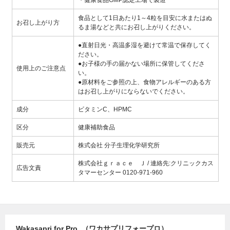
・健康食品GMP認定工場で製造
食品として1日あたり1～4粒を目安に水またはぬ
お召し上がり方
るま湯などと共にお召し上がりください。
●直射日光・高温多湿を避けて常温で保存してく
ださい。
●お子様の手の届かない場所に保管してくださ
使用上のご注意点
い。
●原材料をご参照の上、食物アレルギーのある方
はお召し上がりにならないでください。
成分
ビタミンC、HPMC
区分
健康補助食品
販売元
株式会社 分子生理化学研究所
株式会社ｇｒａｃｅ Ｊ / 連絡先:クリニックカス
広告文責
タマーセンター 0120-971-960
Wakasapri for Pro. （ワカサプリフォープロ）