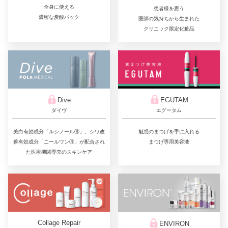
全身に使える
患者様を思う
濃密な炭酸パック
医師の気持ちから生まれた
クリニック限定化粧品
Dive
EGUTAM
ダイヴ
エグータム
美白有効成分「ルシノールⓇ」、シワ改
魅惑のまつげを手に入れる
善有効成分「ニールワンⓇ」が配合され
まつげ専用美容液
た医療機関専売のスキンケア
Collage Repair
ENVIRON