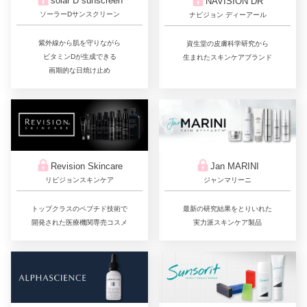
solar D sunscreen
NAVISION DR
ソーラーDサンスクリーン
ナビジョン ディーアール
紫外線から肌を守りながら
資生堂の皮膚科学研究から
ビタミンDが生成できる
生まれたスキンケアブランド
画期的な日焼け止め
Jan MARINI
Revision Skincare
ジャンマリーニ
リビジョンスキンケア
最新の研究結果をとりいれた
トップクラスのペプチド技術で
実力派スキンケア製品
開発された医療機関専売コスメ