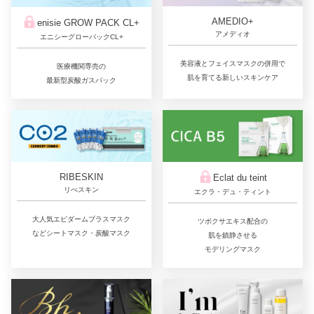
AMEDIO+
enisie GROW PACK CL+
アメディオ
エニシーグローパックCL+
美容液とフェイスマスクの併用で
医療機関専売の
肌を育てる新しいスキンケア
最新型炭酸ガスパック
RIBESKIN
Eclat du teint
リべスキン
エクラ・デュ・ティント
大人気エピダームプラスマスク
ツボクサエキス配合の
などシートマスク・炭酸マスク
肌を鎮静させる
モデリングマスク