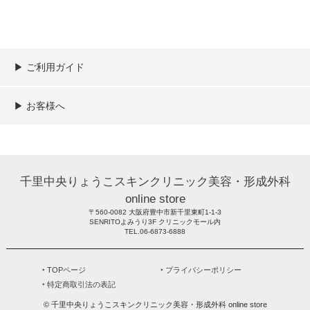
▶︎ ご利用ガイド
ご利用ガイド
決済／配送／送料について
取り扱い商品一覧
顧客情報の取扱について
特定商取引法の表記
▶︎ お客様へ
新規会員登録
MYページ
買い物カゴ
よくあるご質問
メールが届かないお客様へ
お問い合わせ
千里中央りょうこスキンクリニック美容・形成外科
online store
〒560-0082 大阪府豊中市新千里東町1-1-3
SENRITOよみうり3F クリニックモール内
TEL.06-6873-6888
‣ TOPページ
‣ プライバシーポリシー
‣ 特定商取引法の表記
© 千里中央りょうこスキンクリニック美容・形成外科 online store