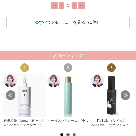
<<
<
1
>
>>
すべてのレビューを見る（1件）
人気ランキング
1
2
3
正規取扱｜beets（ビーツ）
ソーダスパフォーム プラ...
RyBelle （リベル）
ァサ
スペシャルウォータートリ...
Satin Mist（サテンミスト...
.