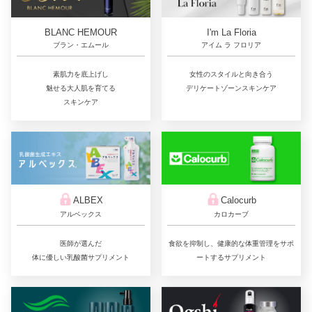
BLANC HEMOUR
I'm La Floria
ブラン・エムール
アイム ラ フロリア
素肌力を底上げし
女性のスタイルと向き合う
魅せる大人肌を育てる
デリケートゾーンスキンケア
スキンケア
ALBEX
Calocurb
アルベックス
カロカーブ
医師が選んだ
食欲を抑制し、健康的な体重管理をサポ
体に優しい乳酸菌サプリメント
ートするサプリメント