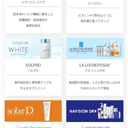
コラージュ リペア
エンビロン
肌本来のバリア機能に着目した
ビタミンAで肌をはぐくむ
高機能性・低刺激性の
美容通が選ぶブランド
基礎化粧品
LA LOCHEPOSAY
SOLPRO
ラロッシュポゼ
ソルプロ
敏感肌や乾燥肌、ニキビ肌の方にもおす
紫外線対策と透明感アップを
すめのスキンケア製品
叶えるサプリメント