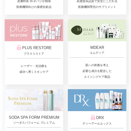
皮膚科医 Dr.オバジが開発
高濃度高品質で安全にこだわる
医療機関向けの基礎化粧品
医療機関専売のサプリメント
MDEAR
PLUS RESTORE
エムディア
プラスリストア
肌への刺激を考え
レーザー・光治療を
必要な成分を配合した
成功へ導くスキンケア
エイジングケア製品
SODA SPA FORM PREMIUM
DRX
ソーダスパフォーム プレミアム
ディーアールエックス