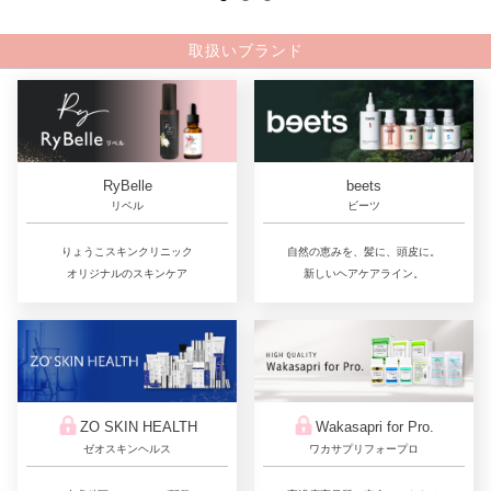
取扱いブランド
RyBelle
beets
リベル
ビーツ
りょうこスキンクリニック
自然の恵みを、髪に、頭皮に。
オリジナルのスキンケア
新しいヘアケアライン。
ZO SKIN HEALTH
Wakasapri for Pro.
ゼオスキンヘルス
ワカサプリフォープロ