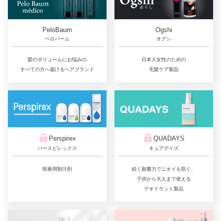
PeloBaum
Ogshi
ペロバーム
オグシ
髪のボリュームにお悩みの
日本人女性のための
すべての方へ届けるヘアブランド
毛髪ケア製品
QUADAYS
Perspirex
キュアデイズ
パースピレックス
続く殺菌力でニオイを防ぐ、
医療用制汗剤
子供から大人まで使える
デオドラント製品