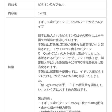
商品名
ビタミンCカプセル
内容量
120粒
イギリス産ビタミンＣ100%のハードカプセルタ
イプ
日本に輸入されるビタミンCはその90％以上を中
国での製造に依存しています。
本製品はDSM社(英国)の厳格な品質管理のもと製
造された、トウモロコシ由来のビタミン
C「Quali-C(c)」のみを使用し製品化しました。
市販されるビタミンＣサプリメントの多くは、賦
形剤と呼ばれる添加物を10%?60%程度使用し製
特徴
品化されます。
本製品は賦形剤を使用せずに、イギリス産ビタミ
ンCだけを1カプセルに500mg充填いたしまし
た。
「酸っぱいのが苦手」「1日の摂取量を調整した
い」という方におすすめの製品です。
製品特長：
・イギリス産ビタミンＣのみを1粒に500mg配合
・余分な成分を極力排除