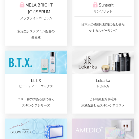
Sunsorit
MELA BRIGHT
サンソリット
[C+]SERUM
メラブライトC+セラム
日本人の繊細な肌質に合わせた
ケミカルピーリング
安定型システアミン配合の
美容液
Lekarka
B.T.X
レカルカ
ビー・ティー・エックス
ヒト幹細胞培養液を
ハリ・弾力のある肌に導く
原液配合したスキンケアコスメ
スキンケアシリーズ