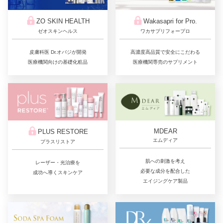
ZO SKIN HEALTH
Wakasapri for Pro.
ゼオスキンヘルス
ワカサプリフォープロ
皮膚科医 Dr.オバジが開発
高濃度高品質で安全にこだわる
医療機関向けの基礎化粧品
医療機関専売のサプリメント
MDEAR
PLUS RESTORE
エムディア
プラスリストア
肌への刺激を考え
レーザー・光治療を
必要な成分を配合した
成功へ導くスキンケア
エイジングケア製品