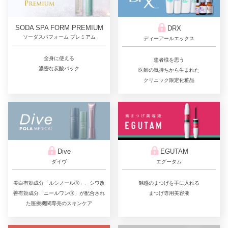
SODA SPA FORM PREMIUM
DRX
ソーダスパフォーム プレミアム
ディーアールエックス
全身に使える
患者様を思う
濃密な炭酸パック
医師の気持ちから生まれた
クリニック限定化粧品
Dive
EGUTAM
ダイヴ
エグータム
美白有効成分「ルシノールⓇ」、シワ改
魅惑のまつげを手に入れる
善有効成分「ニールワンⓇ」が配合され
まつげ専用美容液
た医療機関専売のスキンケア