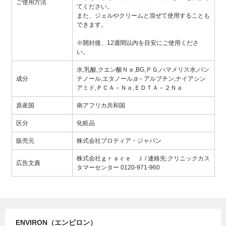
ご使用方法
てください。
また、ジェルやクリームと混ぜて使用することも
できます。
※開封後、12週間以内を目安にご使用くださ
い。
水,乳酸,クエン酸Ｎａ,BG,ＰＧ,ハマメリス水,パン
成分
テノール,エタノール,α－アルブチン,ナイアシン
アミド,ＰＣＡ－Ｎａ,ＥＤＴＡ－２Ｎａ
原産国
南アフリカ共和国
区分
化粧品
販売元
株式会社プロティア・ジャパン
株式会社ｇｒａｃｅ Ｊ / 連絡先:クリニックカス
広告文責
タマーセンター 0120-971-960
ENVIRON（エンビロン）