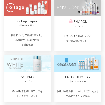
Collage Repair
ENVIRON
コラージュ リペア
エンビロン
肌本来のバリア機能に着目した
ビタミンAで肌をはぐくむ
高機能性・低刺激性の
美容通が選ぶブランド
基礎化粧品
LA LOCHEPOSAY
SOLPRO
ラロッシュポゼ
ソルプロ
敏感肌や乾燥肌、ニキビ肌の方にもおす
紫外線対策と透明感アップを
すめのスキンケア製品
叶えるサプリメント