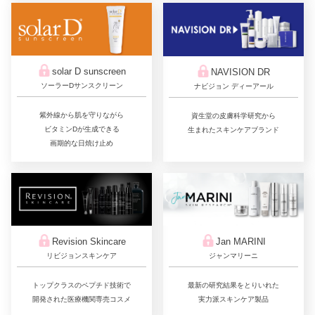
solar D sunscreen
NAVISION DR
ソーラーDサンスクリーン
ナビジョン ディーアール
紫外線から肌を守りながら
資生堂の皮膚科学研究から
ビタミンDが生成できる
生まれたスキンケアブランド
画期的な日焼け止め
Jan MARINI
Revision Skincare
ジャンマリーニ
リビジョンスキンケア
最新の研究結果をとりいれた
トップクラスのペプチド技術で
実力派スキンケア製品
開発された医療機関専売コスメ