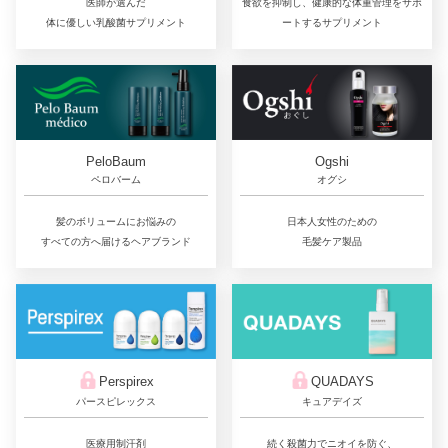
医師が選んだ
食欲を抑制し、健康的な体重管理をサポ
体に優しい乳酸菌サプリメント
ートするサプリメント
PeloBaum
Ogshi
ペロバーム
オグシ
髪のボリュームにお悩みの
日本人女性のための
すべての方へ届けるヘアブランド
毛髪ケア製品
QUADAYS
Perspirex
キュアデイズ
パースピレックス
続く殺菌力でニオイを防ぐ、
医療用制汗剤