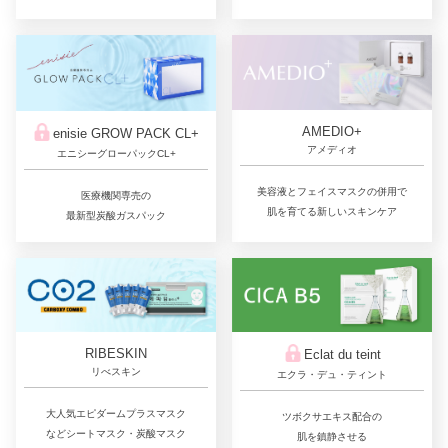
AMEDIO+
enisie GROW PACK CL+
アメディオ
エニシーグローパックCL+
美容液とフェイスマスクの併用で
医療機関専売の
肌を育てる新しいスキンケア
最新型炭酸ガスパック
RIBESKIN
Eclat du teint
リべスキン
エクラ・デュ・ティント
大人気エピダームプラスマスク
ツボクサエキス配合の
などシートマスク・炭酸マスク
肌を鎮静させる