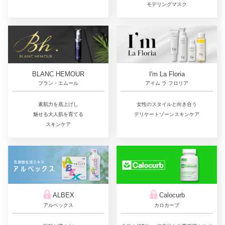
モデリングマスク
BLANC HEMOUR
I'm La Floria
ブラン・エムール
アイム ラ フロリア
素肌力を底上げし
女性のスタイルと向き合う
魅せる大人肌を育てる
デリケートゾーンスキンケア
スキンケア
ALBEX
Calocurb
アルベックス
カロカーブ