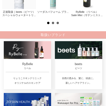
正規取扱｜beets（ビーツ）
ソーダスパフォーム プラ...
RyBelle （リベル）
ァサ
スペシャルウォータートリ...
Satin Mist（サテンミスト...
.
取扱いブランド
RyBelle
beets
リベル
ビーツ
りょうこスキンクリニック
自然の恵みを、髪に、頭皮に。
オリジナルのスキンケア
新しいヘアケアライン。