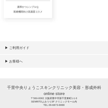
濃厚かつシンプルな
医療機関向け高濃度コスメ
▶︎ ご利用ガイド
ご利用ガイド
決済／配送／送料について
取り扱い商品一覧
顧客情報の取扱について
特定商取引法の表記
▶︎ お客様へ
新規会員登録
MYページ
買い物カゴ
よくあるご質問
メールが届かないお客様へ
お問い合わせ
千里中央りょうこスキンクリニック美容・形成外科
online store
〒560-0082 大阪府豊中市新千里東町1-1-3
SENRITOよみうり3F クリニックモール内
TEL.06-6873-6888