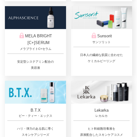
Sunsorit
MELA BRIGHT
サンソリット
[C+]SERUM
メラブライトC+セラム
日本人の繊細な肌質に合わせた
ケミカルピーリング
安定型システアミン配合の
美容液
Lekarka
B.T.X
レカルカ
ビー・ティー・エックス
ヒト幹細胞培養液を
ハリ・弾力のある肌に導く
原液配合したスキンケアコスメ
スキンケアシリーズ