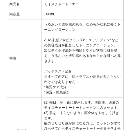
商品名
モイスチャートーナー
内容量
100mL
うるおいと透明感のある、なめらかな肌に導くト
ーニングローション
AHA(乳酸)*やビタミンB3*、αｰアルブチン*など
の美容成分を配合したトーニングローション。
次に使う保湿成分を補給しやすい状態に肌を整
え、うるおいと透明感のあるなめらかな肌へと導
特徴
きます。
パッチテスト済み
※すべての方に、肌トラブルや刺激が起こらない
わけではありません。
*角質ケア成分
*保湿・整肌成分
(1) 毎日、朝・夜に使用します。洗顔後、適量の
モイスチャートーナーをコットンに含ませます。
(2) 肌をこすらないように顔全体をやさしく拭き
ます。
酸のピリピリ感が気になる方は、コットンを水で
湿らせてからモイスチャートーナー少量を含ませ