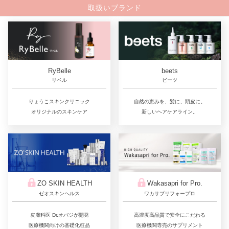
取扱いブランド
RyBelle
beets
リベル
ビーツ
りょうこスキンクリニック
自然の恵みを、髪に、頭皮に。
オリジナルのスキンケア
新しいヘアケアライン。
ZO SKIN HEALTH
Wakasapri for Pro.
ゼオスキンヘルス
ワカサプリフォープロ
皮膚科医 Dr.オバジが開発
高濃度高品質で安全にこだわる
医療機関向けの基礎化粧品
医療機関専売のサプリメント