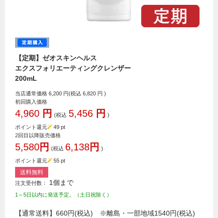
【定期】ゼオスキンヘルス
エクスフォリエーティングクレンザー
200mL
当店通常価格
6,200
円(税込
6,820
円 )
初回購入価格
4,960
円
5,456
円
(税込
)
ポイント還元
49
pt
2回目以降販売価格
5,580
円
6,138
円
(税込
)
ポイント還元
55
pt
送料無料
1個まで
注文受付数：
1～5日以内に発送予定。（土日祝除く）
【通常送料】660円(税込) ※離島・一部地域1540円(税込)