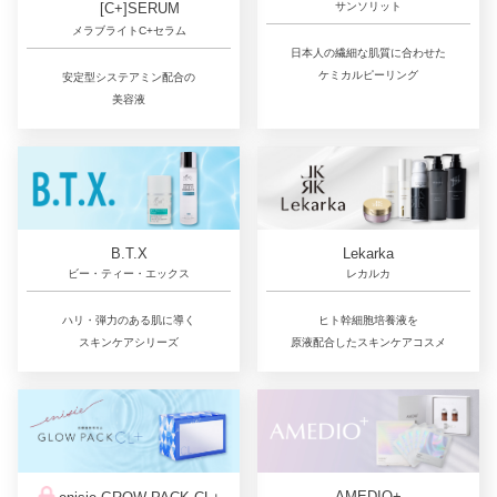
サンソリット
[C+]SERUM
メラブライトC+セラム
日本人の繊細な肌質に合わせた
ケミカルピーリング
安定型システアミン配合の
美容液
Lekarka
B.T.X
レカルカ
ビー・ティー・エックス
ヒト幹細胞培養液を
ハリ・弾力のある肌に導く
原液配合したスキンケアコスメ
スキンケアシリーズ
AMEDIO+