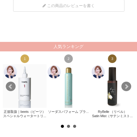
この商品のレビューを書く
人気ランキング
1
2
3
正規取扱｜beets（ビーツ）
ソーダスパフォーム プラ...
RyBelle （リベル）
ァサ
スペシャルウォータートリ...
Satin Mist（サテンミスト...
.