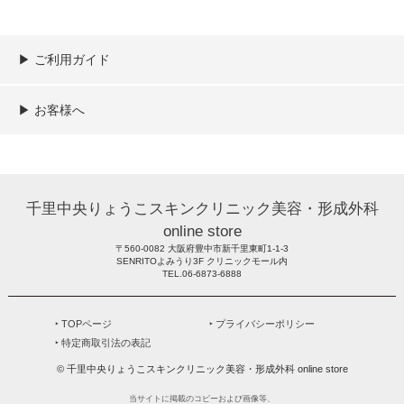
▶︎ ご利用ガイド
ご利用ガイド
決済／配送／送料について
取り扱い商品一覧
顧客情報の取扱について
特定商取引法の表記
▶︎ お客様へ
新規会員登録
MYページ
買い物カゴ
よくあるご質問
メールが届かないお客様へ
お問い合わせ
千里中央りょうこスキンクリニック美容・形成外科
online store
〒560-0082 大阪府豊中市新千里東町1-1-3
SENRITOよみうり3F クリニックモール内
TEL.06-6873-6888
‣ TOPページ
‣ プライバシーポリシー
‣ 特定商取引法の表記
© 千里中央りょうこスキンクリニック美容・形成外科 online store
当サイトに掲載のコピーおよび画像等、