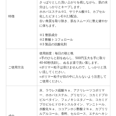
さっぱりとした洗い上がりを残しながら、肌の水
分はしっかりとキープします。
ホホバエステル※1、サリチル酸※1、カプセル
特徴
化したビタミンE※2,3配合。
古い角質を取り除き、肌をスムーズに整え健やか
に保ちます。
※1 整肌成分
※2 酢酸トコフェロール
※3 製品の抗酸化剤
使用頻度：毎日の朝と晩
○手のひらと顔をぬらし、500円玉大を手に取り
40-60秒洗顔し、ぬるま湯で洗い落します。
ご使用方法
○ポリマー粒子は溶けませんので、しっかりと洗
い流してください。
○ポリマー粒子が目の中に入らないよう注意して
ご使用ください。
水、ラウレス硫酸Ｎａ、アクリレーツコポリマ
ー、ホホバエステル、グリセリン、コカミドプロ
ピルベタイン、フェノキシエタノール、コカミド
プロピルヒドロキシスルタイン、マンニトール、
水酸化Ｎａ、ココアンホジ酢酸２Ｎａ、カプリリ
ルアルコール、香料、セルロース、エチルヘキシ