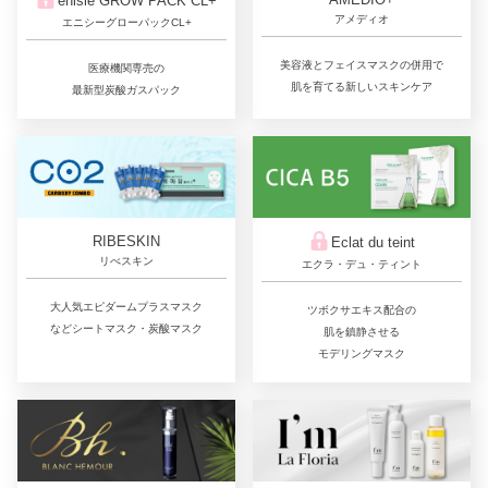
enisie GROW PACK CL+
アメディオ
エニシーグローパックCL+
美容液とフェイスマスクの併用で
医療機関専売の
肌を育てる新しいスキンケア
最新型炭酸ガスパック
RIBESKIN
Eclat du teint
リべスキン
エクラ・デュ・ティント
大人気エピダームプラスマスク
ツボクサエキス配合の
などシートマスク・炭酸マスク
肌を鎮静させる
モデリングマスク