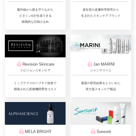
紫外線から肌を守りながら
資生堂の皮膚科学研究から
ビタミンDが生成できる
生まれたスキンケアブランド
画期的な日焼け止め
Jan MARINI
Revision Skincare
ジャンマリーニ
リビジョンスキンケア
最新の研究結果をとりいれた
トップクラスのペプチド技術で
実力派スキンケア製品
開発された医療機関専売コスメ
Sunsorit
MELA BRIGHT