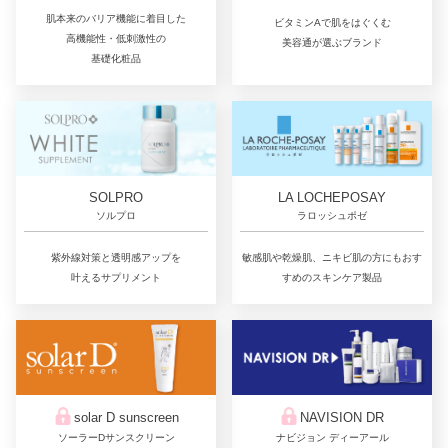
肌本来のバリア機能に着目した
ビタミンAで肌をはぐくむ
高機能性・低刺激性の
美容通が選ぶブランド
基礎化粧品
LA LOCHEPOSAY
SOLPRO
ラロッシュポゼ
ソルプロ
敏感肌や乾燥肌、ニキビ肌の方にもおす
紫外線対策と透明感アップを
すめのスキンケア製品
叶えるサプリメント
solar D sunscreen
NAVISION DR
ソーラーDサンスクリーン
ナビジョン ディーアール