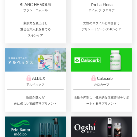
BLANC HEMOUR
I'm La Floria
ブラン・エムール
アイム ラ フロリア
素肌力を底上げし
女性のスタイルと向き合う
魅せる大人肌を育てる
デリケートゾーンスキンケア
スキンケア
ALBEX
Calocurb
アルベックス
カロカーブ
医師が選んだ
食欲を抑制し、健康的な体重管理をサポ
体に優しい乳酸菌サプリメント
ートするサプリメント