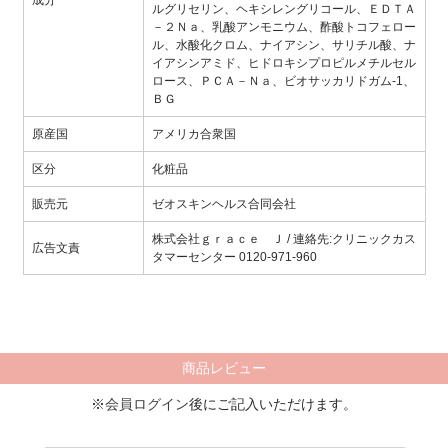
成分
ルグリセリン、ヘキシレングリコール、ＥＤＴＡ
－２Ｎａ、乳酸アンモニウム、酢酸トコフェロー
ル、水酸化クロム、ナイアシン、サリチル酸、ナ
イアシンアミド、ヒドロキシプロピルメチルセル
ロース、ＰＣＡ－Ｎａ、ビオサッカリドガム-1、
ＢＧ
原産国
アメリカ合衆国
区分
化粧品
販売元
ゼオスキンヘルス合同会社
株式会社ｇｒａｃｅ Ｊ / 連絡先:クリニックカス
広告文責
タマーセンター 0120-971-960
商品レビュー
※
会員ログイン
後にご記入いただけます。