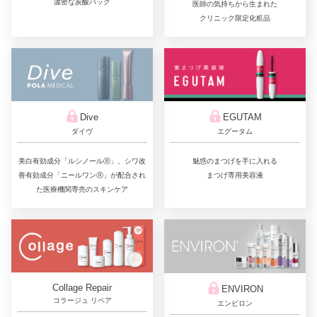
濃密な炭酸パック
医師の気持ちから生まれた
クリニック限定化粧品
Dive
EGUTAM
ダイヴ
エグータム
美白有効成分「ルシノールⓇ」、シワ改
魅惑のまつげを手に入れる
善有効成分「ニールワンⓇ」が配合され
まつげ専用美容液
た医療機関専売のスキンケア
Collage Repair
ENVIRON
コラージュ リペア
エンビロン