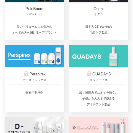
PeloBaum
Ogshi
ペロバーム
オグシ
髪のボリュームにお悩みの
日本人女性のための
すべての方へ届けるヘアブランド
毛髪ケア製品
QUADAYS
Perspirex
キュアデイズ
パースピレックス
続く殺菌力でニオイを防ぐ、
医療用制汗剤
子供から大人まで使える
デオドラント製品