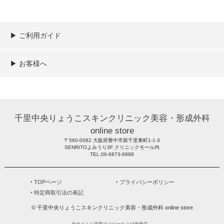
▶︎ ご利用ガイド
ご利用ガイド
決済／配送／送料について
取り扱い商品一覧
顧客情報の取扱について
特定商取引法の表記
▶︎ お客様へ
新規会員登録
MYページ
買い物カゴ
よくあるご質問
メールが届かないお客様へ
お問い合わせ
千里中央りょうこスキンクリニック美容・形成外科
online store
〒560-0082 大阪府豊中市新千里東町1-1-3
SENRITOよみうり3F クリニックモール内
TEL.06-6873-6888
‣ TOPページ
‣ プライバシーポリシー
‣ 特定商取引法の表記
© 千里中央りょうこスキンクリニック美容・形成外科 online store
当サイトに掲載のコピーおよび画像等、