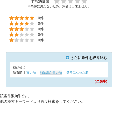
平均満足度：
※条件に満たないため、評価は出来ません。
：0件
：0件
：0件
：0件
：0件
さらに条件を絞り込む
並び替え
新着順
|
古い順
|
満足度が高い順
|
参考になった順
（全0
件）
該当件数
0件
です。
他の検索キーワードより再度検索をしてください。