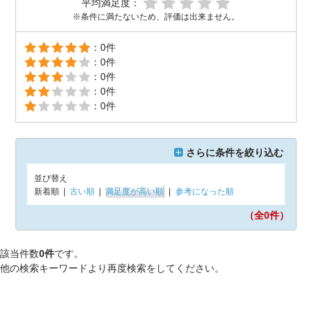
平均満足度：
※条件に満たないため、評価は出来ません。
：0件
：0件
：0件
：0件
：0件
さらに条件を絞り込む
並び替え
新着順
|
古い順
|
満足度が高い順
|
参考になった順
（全0
件）
該当件数
0件
です。
他の検索キーワードより再度検索をしてください。