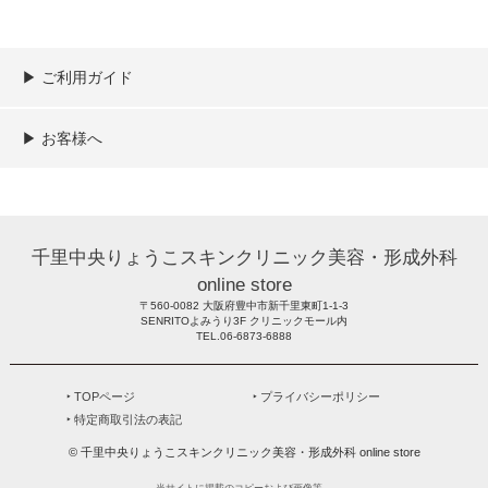
▶︎ ご利用ガイド
ご利用ガイド
決済／配送／送料について
取り扱い商品一覧
顧客情報の取扱について
特定商取引法の表記
▶︎ お客様へ
新規会員登録
MYページ
買い物カゴ
よくあるご質問
メールが届かないお客様へ
お問い合わせ
千里中央りょうこスキンクリニック美容・形成外科
online store
〒560-0082 大阪府豊中市新千里東町1-1-3
SENRITOよみうり3F クリニックモール内
TEL.06-6873-6888
‣ TOPページ
‣ プライバシーポリシー
‣ 特定商取引法の表記
© 千里中央りょうこスキンクリニック美容・形成外科 online store
当サイトに掲載のコピーおよび画像等、