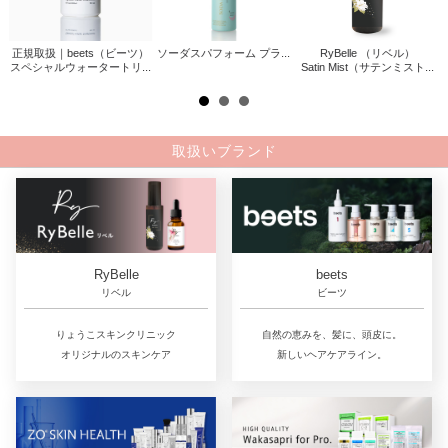
正規取扱｜beets（ビーツ）
ソーダスパフォーム プラ...
RyBelle （リベル）
ァサ
スペシャルウォータートリ...
Satin Mist（サテンミスト...
.
取扱いブランド
RyBelle
beets
リベル
ビーツ
りょうこスキンクリニック
自然の恵みを、髪に、頭皮に。
オリジナルのスキンケア
新しいヘアケアライン。