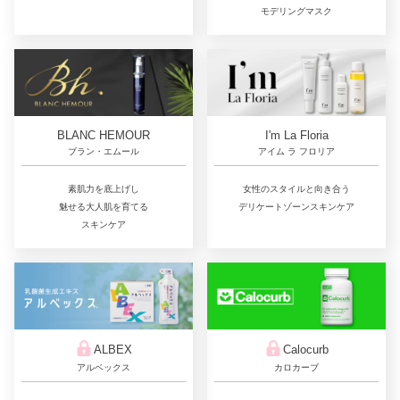
モデリングマスク
BLANC HEMOUR
I'm La Floria
ブラン・エムール
アイム ラ フロリア
素肌力を底上げし
女性のスタイルと向き合う
魅せる大人肌を育てる
デリケートゾーンスキンケア
スキンケア
ALBEX
Calocurb
アルベックス
カロカーブ