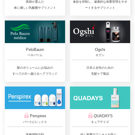
医師が選んだ
食欲を抑制し、健康的な体重管理をサポ
体に優しい乳酸菌サプリメント
ートするサプリメント
PeloBaum
Ogshi
ペロバーム
オグシ
髪のボリュームにお悩みの
日本人女性のための
すべての方へ届けるヘアブランド
毛髪ケア製品
QUADAYS
Perspirex
キュアデイズ
パースピレックス
続く殺菌力でニオイを防ぐ、
医療用制汗剤