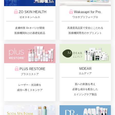
ZO SKIN HEALTH
Wakasapri for Pro.
ゼオスキンヘルス
ワカサプリフォープロ
皮膚科医 Dr.オバジが開発
高濃度高品質で安全にこだわる
医療機関向けの基礎化粧品
医療機関専売のサプリメント
MDEAR
PLUS RESTORE
エムディア
プラスリストア
肌への刺激を考え
レーザー・光治療を
必要な成分を配合した
成功へ導くスキンケア
エイジングケア製品