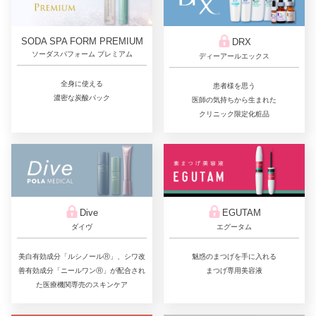
SODA SPA FORM PREMIUM
DRX
ソーダスパフォーム プレミアム
ディーアールエックス
全身に使える
患者様を思う
濃密な炭酸パック
医師の気持ちから生まれた
クリニック限定化粧品
Dive
EGUTAM
ダイヴ
エグータム
美白有効成分「ルシノールⓇ」、シワ改
魅惑のまつげを手に入れる
善有効成分「ニールワンⓇ」が配合され
まつげ専用美容液
た医療機関専売のスキンケア