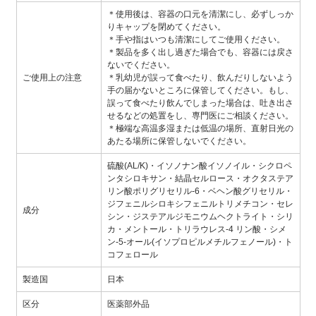
＊使用後は、容器の口元を清潔にし、必ずしっか
りキャップを閉めてください。
＊手や指はいつも清潔にしてご使用ください。
＊製品を多く出し過ぎた場合でも、容器には戻さ
ないでください。
ご使用上の注意
＊乳幼児が誤って食べたり、飲んだりしないよう
手の届かないところに保管してください。もし、
誤って食べたり飲んでしまった場合は、吐き出さ
せるなどの処置をし、専門医にご相談ください。
＊極端な高温多湿または低温の場所、直射日光の
あたる場所に保管しないでください。
硫酸(AL/K)・イソノナン酸イソノイル・シクロペ
ンタシロキサン・結晶セルロース・オクタステア
リン酸ポリグリセリル-6・ベヘン酸グリセリル・
ジフェニルシロキシフェニルトリメチコン・セレ
成分
シン・ジステアルジモニウムヘクトライト・シリ
カ・メントール・トリラウレス-4 リン酸・シメ
ン-5-オール(イソプロピルメチルフェノール)・ト
コフェロール
製造国
日本
区分
医薬部外品