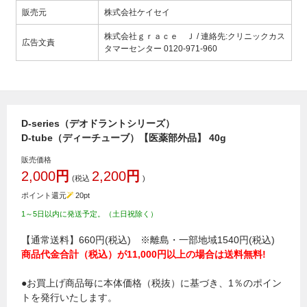
販売元
株式会社ケイセイ
株式会社ｇｒａｃｅ Ｊ / 連絡先:クリニックカス
広告文責
タマーセンター 0120-971-960
D-series（デオドラントシリーズ）
D-tube（ディーチューブ）【医薬部外品】 40g
販売価格
2,000
円
2,200
円
(税込
)
ポイント還元
20
pt
1～5日以内に発送予定。（土日祝除く）
【通常送料】660円(税込) ※離島・一部地域1540円(税込)
商品代金合計（税込）が11,000円以上の場合は送料無料!
●お買上げ商品毎に本体価格（税抜）に基づき、1％のポイン
トを発行いたします。