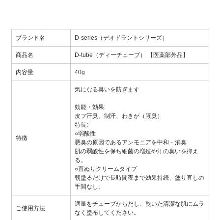
ブランド名
D-series（デオドラントシリーズ）
商品名
D-tube（ディーチューブ） 【医薬部外品】
内容量
40g
気になる臭いを防ぎます
効能・効果:
皮フ汗臭、制汗、わきが（腋臭）
特長:
○弱酸性
特徴
悪臭の原因であるアンモニアを中和・消臭
肌の弱酸性を保ち細菌の増殖や汗の臭いを抑え
る。
○直ぬりクリームタイプ
朝塗るだけで長時間夜まで効果持続、塗り直しの
手間なし。
適量をチューブからだし、乾いた清潔な肌にムラ
ご使用方法
なく塗布してください。