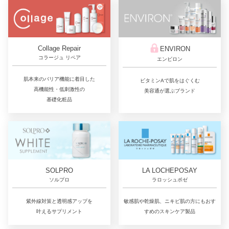
Collage Repair
ENVIRON
コラージュ リペア
エンビロン
肌本来のバリア機能に着目した
ビタミンAで肌をはぐくむ
高機能性・低刺激性の
美容通が選ぶブランド
基礎化粧品
LA LOCHEPOSAY
SOLPRO
ラロッシュポゼ
ソルプロ
敏感肌や乾燥肌、ニキビ肌の方にもおす
紫外線対策と透明感アップを
すめのスキンケア製品
叶えるサプリメント