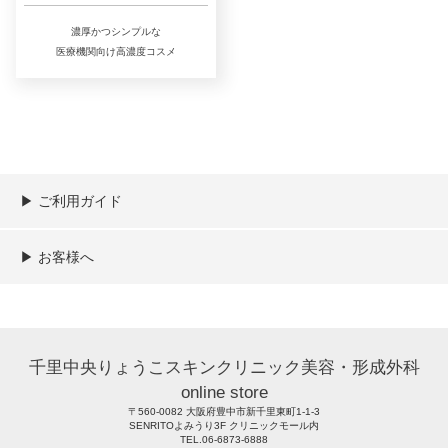
濃厚かつシンプルな
医療機関向け高濃度コスメ
▶︎ ご利用ガイド
ご利用ガイド
決済／配送／送料について
取り扱い商品一覧
顧客情報の取扱について
特定商取引法の表記
▶︎ お客様へ
新規会員登録
MYページ
買い物カゴ
よくあるご質問
メールが届かないお客様へ
お問い合わせ
千里中央りょうこスキンクリニック美容・形成外科
online store
〒560-0082 大阪府豊中市新千里東町1-1-3
SENRITOよみうり3F クリニックモール内
TEL.06-6873-6888