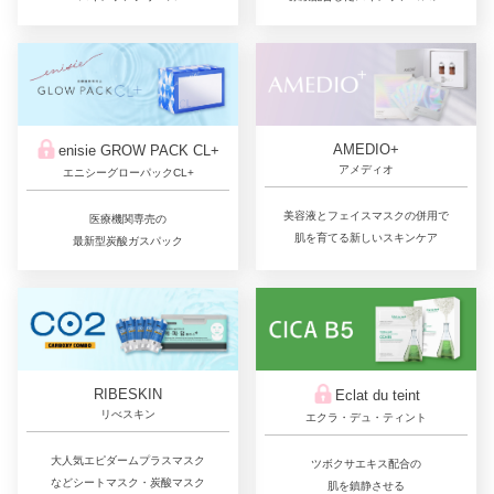
AMEDIO+
enisie GROW PACK CL+
アメディオ
エニシーグローパックCL+
美容液とフェイスマスクの併用で
医療機関専売の
肌を育てる新しいスキンケア
最新型炭酸ガスパック
RIBESKIN
Eclat du teint
リべスキン
エクラ・デュ・ティント
大人気エピダームプラスマスク
ツボクサエキス配合の
などシートマスク・炭酸マスク
肌を鎮静させる