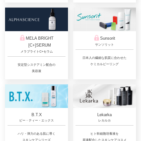
Sunsorit
MELA BRIGHT
サンソリット
[C+]SERUM
メラブライトC+セラム
日本人の繊細な肌質に合わせた
ケミカルピーリング
安定型システアミン配合の
美容液
Lekarka
B.T.X
レカルカ
ビー・ティー・エックス
ヒト幹細胞培養液を
ハリ・弾力のある肌に導く
原液配合したスキンケアコスメ
スキンケアシリーズ