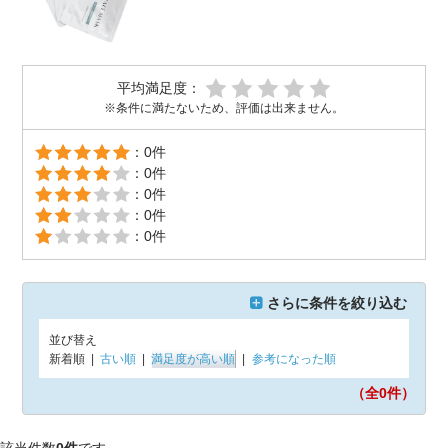
平均満足度：
※条件に満たないため、評価は出来ません。
：0件
：0件
：0件
：0件
：0件
さらに条件を絞り込む
並び替え
新着順
|
古い順
|
満足度が高い順
|
参考になった順
（全0
件）
該当件数
0件
です。