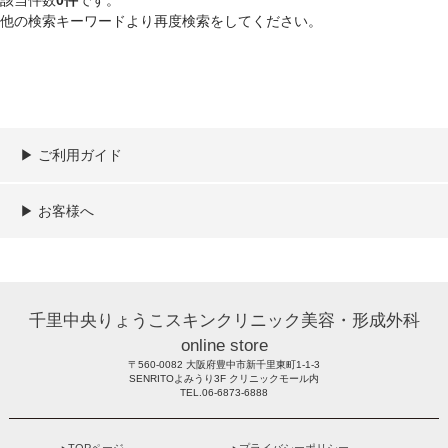
他の検索キーワードより再度検索をしてください。
▶︎ ご利用ガイド
ご利用ガイド
決済／配送／送料について
取り扱い商品一覧
顧客情報の取扱について
特定商取引法の表記
▶︎ お客様へ
新規会員登録
MYページ
買い物カゴ
よくあるご質問
メールが届かないお客様へ
お問い合わせ
千里中央りょうこスキンクリニック美容・形成外科
online store
〒560-0082 大阪府豊中市新千里東町1-1-3
SENRITOよみうり3F クリニックモール内
TEL.06-6873-6888