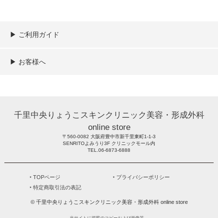
▶︎ ご利用ガイド
ご利用ガイド
決済／配送／送料について
取り扱い商品一覧
顧客情報の取扱について
特定商取引法の表記
▶︎ お客様へ
新規会員登録
MYページ
買い物カゴ
よくあるご質問
メールが届かないお客様へ
お問い合わせ
千里中央りょうこスキンクリニック美容・形成外科
online store
〒560-0082 大阪府豊中市新千里東町1-1-3
SENRITOよみうり3F クリニックモール内
TEL.06-6873-6888
‣ TOPページ
‣ プライバシーポリシー
‣ 特定商取引法の表記
© 千里中央りょうこスキンクリニック美容・形成外科 online store
当サイトに掲載のコピーおよび画像等、