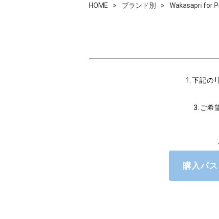
HOME
ブランド別
Wakasapri 
1.下記
3.ご
購入パス