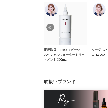
正規取扱｜beets（ビーツ）
ソーダスパ
LPHASCIENCE(アルファサイ
スペシャルウォータートリー
ム 12,000
ンス)
トメント 300mL
LA BRIGHT[C+]SERUM(メラ
ライトC+セラム) 30ｍl
取扱いブランド