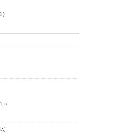
プロ）
ープロ）
込)