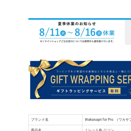
ブランド名
Wakasapri for Pro. 
商品名
ミレット&L-リジン