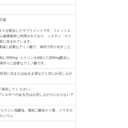
応援
エキスを配合したサプリメントです。ミレットエ
ら健康維持に利用されており、シスチン・ケイ
富に含まれています。
の構成に必要なアミノ酸で、体内で作り出すこと
。
300mg・L-リジンを6粒に1,500mg配合し
体作りに必要なアミノ酸です。
を目安に水またはぬるま湯などと共にお召し上が
て保存してく ださい。
アレルギーのある方はお召し上がりにならないで
 / L-リジン塩酸塩、微粒二酸化ケイ素、トウモロ
ルシウム