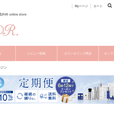
Myページ
カート
nline store
品
レビュー投稿
カウンセリング商品
オンラ
-リジン