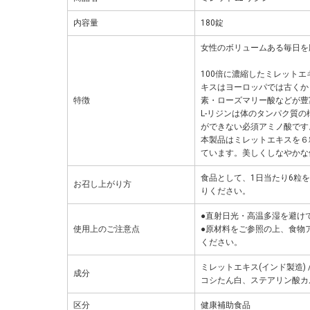
内容量
180錠
女性のボリュームある毎日を
100倍に濃縮したミレット
キスはヨーロッパでは古くか
特徴
素・ローズマリー酸などが豊
L-リジンは体のタンパク質
ができない必須アミノ酸です
本製品はミレットエキスを６粒に
ています。美しくしなやかな
食品として、1日当たり6粒
お召し上がり方
りください。
●直射日光・高温多湿を避け
使用上のご注意点
●原材料をご参照の上、食物
ください。
ミレットエキス(インド製造)
成分
コシたん白、ステアリン酸カ
区分
健康補助食品