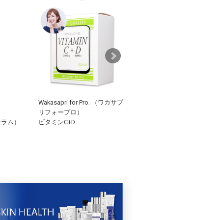
Wakasapri for Pro. （ワカサプ
RyBelle（リベル）
リフォープロ）
White Essence （ホワイトエ
セラム）
ビタミンC+D
センス）30mL