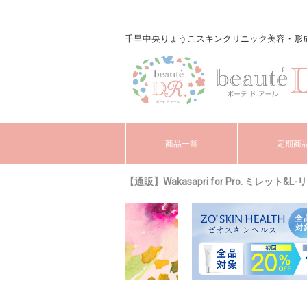
千里中央りょうこスキンクリニック美容・形成外科 o
商品一覧
定期商
【通販】Wakasapri for Pro. ミレット&L