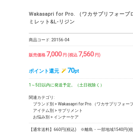
Wakasapri for Pro. （ワカサプリフォー
ミレット&L-リジン
商品コード:
20156-04
7,000
7,560
販売価格
円 (税込
円)
70
ポイント還元
pt
1～5日以内に発送予定。（土日祝除く）
関連カテゴリ:
ブランド別
>
Wakasapri for Pro.（ワカサプリフォ
アイテム別
>
サプリメント
お悩み別
>
インナーケア
【通常送料】660円(税込) ※離島・一部地域1540円(税