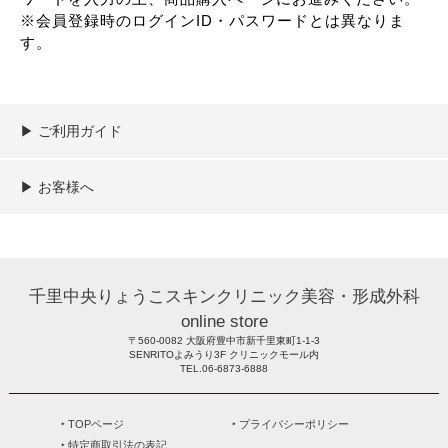
※会員登録時のログインID・パスワードとは異なりま
す。
▶︎ ご利用ガイド
ご利用ガイド
決済／配送／送料について
取り扱い商品一覧
顧客情報の取扱について
特定商取引法の表記
▶︎ お客様へ
新規会員登録
MYページ
買い物カゴ
よくあるご質問
メールが届かないお客様へ
お問い合わせ
千里中央りょうこスキンクリニック美容・形成外科
online store
〒560-0082 大阪府豊中市新千里東町1-1-3
SENRITOよみうり3F クリニックモール内
TEL.06-6873-6888
‣ TOPページ
‣ プライバシーポリシー
‣ 特定商取引法の表記