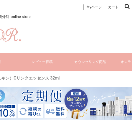
Myページ
カート
nline store
品
レビュー投稿
カウンセリング商品
オンラ
ルスキン）Cリンクエッセンス 32ml