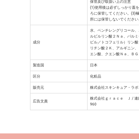
保管及び取扱い上の注意
(1)使用後は必ずしっかり蓋
ろに保管してください。(3
所には保管しないでください
水、ペンチレングリコール、
ルビルリン酸２Ｎａ、パルミ
成分
ビル／トコフェリル）リン酸
リチン酸２Ｋ、アルギニン、
エン酸、クエン酸Ｎａ、ＢＧ
製造国
日本
区分
化粧品
販売元
株式会社スキンキュア・ラボ
株式会社ｇｒａｃｅ Ｊ / 連絡
広告文責
960