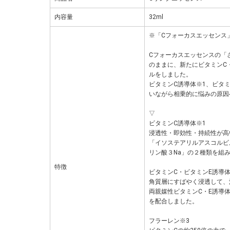
内容量
32ml
※「Cフォーカスエッセンス
Cフォーカスエッセンスの「
のままに、新たにビタミンC
ルをしました。
ビタミンC誘導体※1、ビタ
いながら相乗的に悩みの原因
▽
ビタミンC誘導体※1
浸透性・即効性・持続性が高
「イソステアリルアスコルビ
リン酸３Na」の２種類を組
特徴
ビタミンC・ビタミンE誘導体
角質層にすばやく浸透して、
両親媒性ビタミンC・E誘導
を配合しました。
フラーレン※3