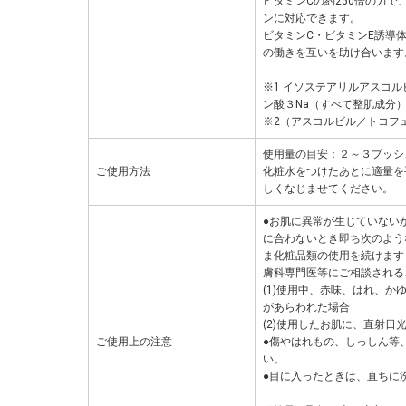
ビタミンCの約250倍の力で
ンに対応できます。
ビタミンC・ビタミンE誘導
の働きを互いを助け合います
※1 イソステアリルアスコ
ン酸３Na（すべて整肌成分
※2（アスコルビル／トコフェ
使用量の目安：２～３プッシ
ご使用方法
化粧水をつけたあとに適量を
しくなじませてください。
●お肌に異常が生じていない
に合わないとき即ち次のよう
ま化粧品類の使用を続けます
膚科専門医等にご相談される
(1)使用中、赤味、はれ、
があらわれた場合
(2)使用したお肌に、直射
ご使用上の注意
●傷やはれもの、しっしん等
い。
●目に入ったときは、直ちに