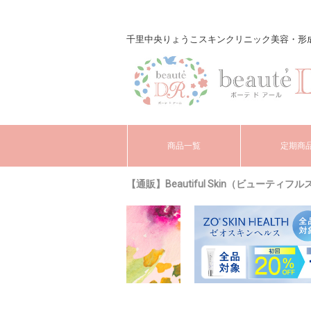
千里中央りょうこスキンクリニック美容・形成外科 o
商品一覧
定期商
【通販】Beautiful Skin（ビューティフ