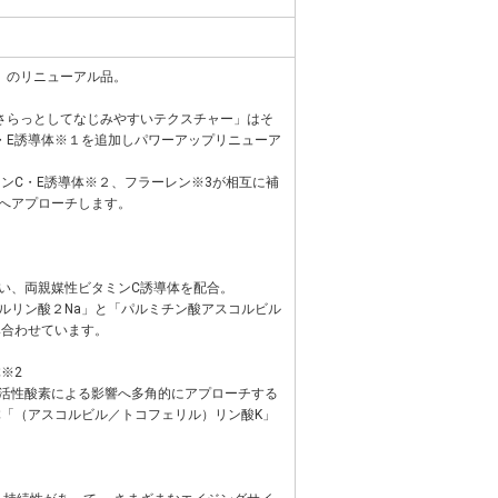
」のリニューアル品。
さらっとしてなじみやすいテクスチャー」はそ
・E誘導体※１を追加しパワーアップリニューア
ミンC・E誘導体※２、フラーレン※3が相互に補
へアプローチします。
い、両親媒性ビタミンC誘導体を配合。
ルリン酸２Na」と「パルミチン酸アスコルビル
み合わせています。
※2
活性酸素による影響へ多角的にアプローチする
体「（アスコルビル／トコフェリル）リン酸K」