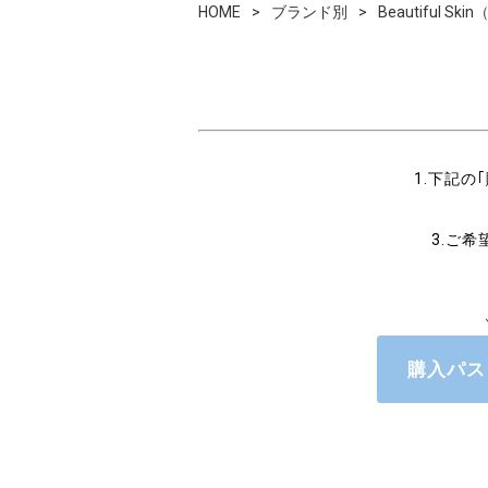
HOME
ブランド別
Beautiful 
1.下記
3.ご
購入パス