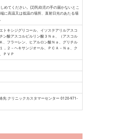
をしめてください。(2)乳幼児の手の届かないとこ
)極端に高温又は低温の場所、直射日光のあたる場
。
エトキシジグリコール、イソステアリルアスコ
チン酸アスコルビルリン酸３Ｎａ、（アスコル
Ｋ、フラーレン、ヒアルロン酸Ｎａ、グリチル
１，２－ヘキサンジオール、ＰＣＡ－Ｎａ、ク
、ＰＶＰ
先:クリニックカスタマーセンター 0120-971-