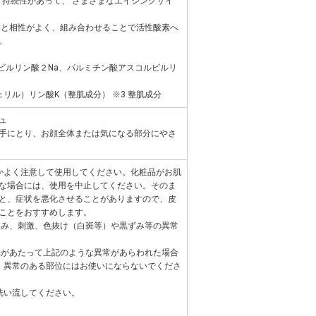
、持続性があって、 さまざまなエイジングサイ
体と相性がよく、組み合わせることで活性酸素へ
。
ルビルリン酸２Na、パルミチン酸アスコルビルリ
）
リル）リン酸K（整肌成分） ※3 整肌成分
ュ
手にとり、お顔全体または気になる部分にやさ
かよく注意して使用してください。化粧品がお肌
な場合には、使用を中止してください。そのま
と、症状を悪化させることがありますので、皮
ことをおすすめします。
かゆみ、刺激、色抜け（白斑等）や黒ずみ等の異常
日光があたって上記のような異常があらわれた場合
、異常のある部位にはお使いにならないでくださ
洗い流してください。