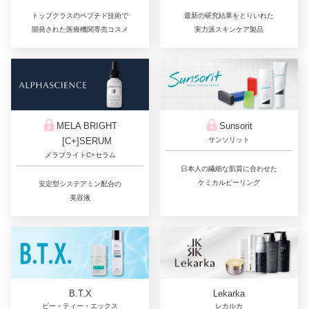
最新の研究結果をとりいれた
トップクラスのペプチド技術で
実力派スキンケア製品
開発された医療機関専売コスメ
Sunsorit
MELA BRIGHT
サンソリット
[C+]SERUM
メラブライトC+セラム
日本人の繊細な肌質に合わせた
ケミカルピーリング
安定型システアミン配合の
美容液
Lekarka
B.T.X
レカルカ
ビー・ティー・エックス