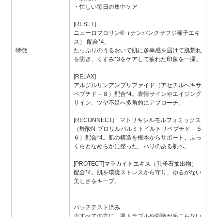
・忙しい毎日の集中ケア
[RESET]
ニューロフロリン®（ナンバンクサフジ種子エキ
ス） 配合*4。
特徴
たっぷりのうるおいで肌に多幸感を届けて肌荒れ
を防ぎ、くすみ*3をケアして疲れた印象を一掃。
[RELAX]
アルジルリンアンプリファイド（アセチルヘキサ
ペプチド－８）配合*4。表情サインやエイジング
サイン、ツヤ不足へ多角的にアプローチ。
[RECONNECT] マトリキシルモルフォミックス
（酢酸N-プロリルパルミトイルトリペプチド－５
６）配合*4。肌の構造を根本からサポート。ふっ
くらとなめらかに整った、ハリのある肌へ。
[PROTECT]マラカイトエキス（孔雀石抽出物）
配合*4。肌を環境ストレスから守り、ゆるがない
美しさをキープ。
パッチテスト済み
※すべての方に、肌トラブルや刺激が起こらない