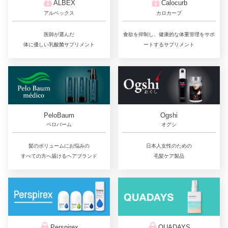
ALBEX
Calocurb
アルベックス
カロカーブ
医師が選んだ
食欲を抑制し、健康的な体重管理をサポ
体に優しい乳酸菌サプリメント
ートするサプリメント
PeloBaum
Ogshi
ペロバーム
オグシ
髪のボリュームにお悩みの
日本人女性のための
すべての方へ届けるヘアブランド
毛髪ケア製品
QUADAYS
Perspirex