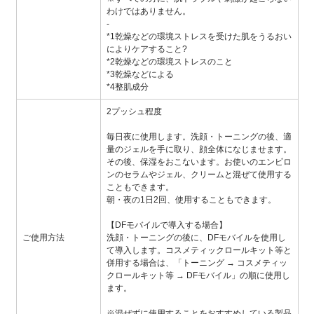
わけではありません。
-
*1乾燥などの環境ストレスを受けた肌をうるおい
によりケアすること?
*2乾燥などの環境ストレスのこと
*3乾燥などによる
*4整肌成分
2プッシュ程度
毎日夜に使用します。洗顔・トーニングの後、適
量のジェルを手に取り、顔全体になじませます。
その後、保湿をおこないます。お使いのエンビロ
ンのセラムやジェル、クリームと混ぜて使用する
こともできます。
朝・夜の1日2回、使用することもできます。
【DFモバイルで導入する場合】
ご使用方法
洗顔・トーニングの後に、DFモバイルを使用し
て導入します。コスメティックロールキット等と
併用する場合は、「トーニング → コスメティッ
クロールキット等 → DFモバイル」の順に使用し
ます。
※混ぜずに使用することをおすすめしている製品