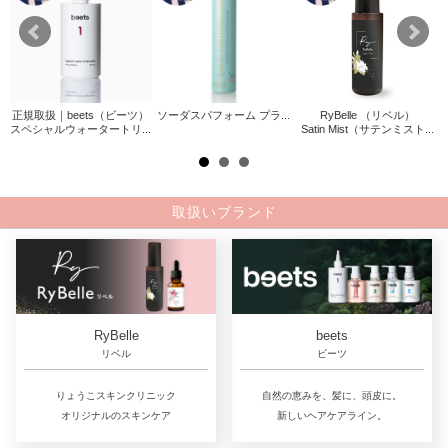
正規取扱｜beets（ビーツ）
ソーダスパフォーム プラ...
RyBelle （リベル）
ァサ
スペシャルウォータートリ...
Satin Mist（サテンミスト...
.
取扱いブランド
RyBelle
beets
リベル
ビーツ
りょうこスキンクリニック
自然の恵みを、髪に、頭皮に。
オリジナルのスキンケア
新しいヘアケアライン。