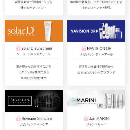
敏感肌や乾燥肌、ニキビ肌の方にもおす
紫外線対策と透明感アップを
すめのスキンケア製品
叶えるサプリメント
solar D sunscreen
NAVISION DR
ソーラーDサンスクリーン
ナビジョン ディーアール
紫外線から肌を守りながら
資生堂の皮膚科学研究から
ビタミンDが生成できる
生まれたスキンケアブランド
画期的な日焼け止め
Jan MARINI
Revision Skincare
ジャンマリーニ
リビジョンスキンケア