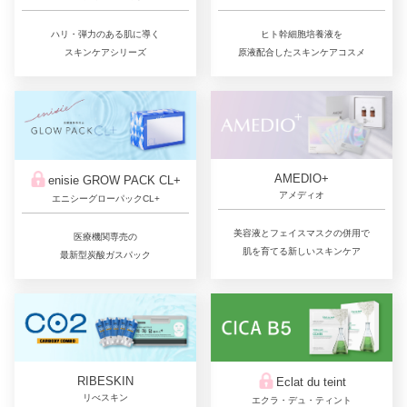
ヒト幹細胞培養液を
ハリ・弾力のある肌に導く
原液配合したスキンケアコスメ
スキンケアシリーズ
AMEDIO+
enisie GROW PACK CL+
アメディオ
エニシーグローパックCL+
美容液とフェイスマスクの併用で
医療機関専売の
肌を育てる新しいスキンケア
最新型炭酸ガスパック
RIBESKIN
Eclat du teint
リべスキン
エクラ・デュ・ティント