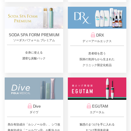
SODA SPA FORM PREMIUM
DRX
ソーダスパフォーム プレミアム
ディーアールエックス
全身に使える
患者様を思う
濃密な炭酸パック
医師の気持ちから生まれた
クリニック限定化粧品
Dive
EGUTAM
ダイヴ
エグータム
美白有効成分「ルシノールⓇ」、シワ改
魅惑のまつげを手に入れる
善有効成分「ニールワンⓇ」が配合され
まつげ専用美容液