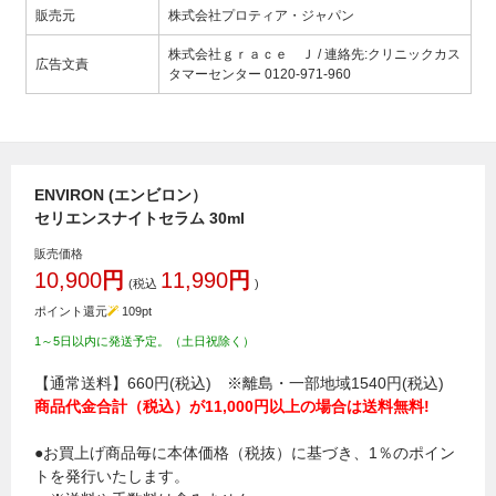
販売元
株式会社プロティア・ジャパン
株式会社ｇｒａｃｅ Ｊ / 連絡先:クリニックカス
広告文責
タマーセンター 0120-971-960
ENVIRON (エンビロン）
セリエンスナイトセラム 30ml
販売価格
10,900
円
11,990
円
(税込
)
ポイント還元
109
pt
1～5日以内に発送予定。（土日祝除く）
【通常送料】660円(税込) ※離島・一部地域1540円(税込)
商品代金合計（税込）が11,000円以上の場合は送料無料!
●お買上げ商品毎に本体価格（税抜）に基づき、1％のポイン
トを発行いたします。