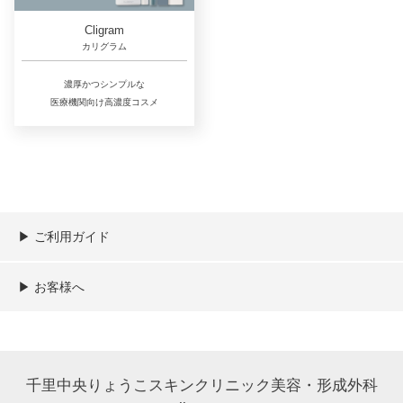
Cligram
カリグラム
濃厚かつシンプルな
医療機関向け高濃度コスメ
▶︎ ご利用ガイド
ご利用ガイド
決済／配送／送料について
取り扱い商品一覧
顧客情報の取扱について
特定商取引法の表記
▶︎ お客様へ
新規会員登録
MYページ
買い物カゴ
よくあるご質問
メールが届かないお客様へ
お問い合わせ
千里中央りょうこスキンクリニック美容・形成外科