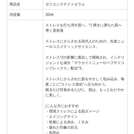
商品名
セリエンスナイトセラム
内容量
30ml
ストレスを打ち消す肌へ。*1 輝きに満ちた肌へ
導く美容液
ストレスにさらされる現代人のための、先進ニュ
ーロコスメティックサイエンス。
ストレス*2の影響に着目して開発され、インテリ
ジェントな成分『マラカイトニューロペプチドコ
ンプレックス』配合*3。
ストレスにさらされた肌をやさしく包み込み、毎
夜ごとに“ストレス老化”へ立ち向かう。
眠るたび目覚めるたびに、肌は、もっとおだやか
に美しく。
|こんな方におすすめ
・環境ストレスによる肌ダメージ
・エイジングサイン
・乾燥による赤み、くすみ
・疲れた印象の目元
・肌荒れ