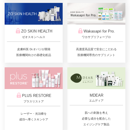
ZO SKIN HEALTH
Wakasapri for Pro.
ゼオスキンヘルス
ワカサプリフォープロ
皮膚科医 Dr.オバジが開発
高濃度高品質で安全にこだわる
医療機関向けの基礎化粧品
医療機関専売のサプリメント
MDEAR
PLUS RESTORE
エムディア
プラスリストア
肌への刺激を考え
レーザー・光治療を
必要な成分を配合した
成功へ導くスキンケア
エイジングケア製品