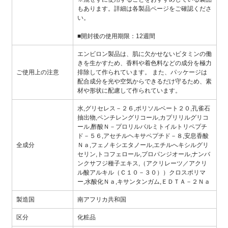
もあります。詳細は各製品ページをご確認くださ
い。
■開封後の使用期限：12週間
エンビロン製品は、肌に欠かせないビタミンの働
きを生かすため、香料や着色料などの成分を極力
ご使用上の注意
排除して作られています。 また、パッケージは
配合成分を光や空気からできるだけ守るため、素
材や形状に配慮して作られています。
水,グリセレス－２６,ポリソルベート２０,孔雀石
抽出物,ペンチレングリコール,カプリリルグリコ
ール,酢酸Ｎ－プロリルパルミトイルトリペプチ
ド－５６,アセチルヘキサペプチド－８,安息香酸
全成分
Ｎａ,フェノキシエタノール,エチルへキシルグリ
セリン,トコフェロール,プロパンジオール,ナンバ
ンクサフジ種子エキス,（アクリレーツ／アクリ
ル酸アルキル（Ｃ１０－３０））クロスポリマ
ー,水酸化Ｎａ,キサンタンガム,ＥＤＴＡ－２Ｎａ
製造国
南アフリカ共和国
区分
化粧品