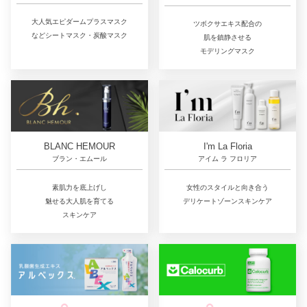
大人気エピダームプラスマスク
ツボクサエキス配合の
などシートマスク・炭酸マスク
肌を鎮静させる
モデリングマスク
BLANC HEMOUR
I'm La Floria
ブラン・エムール
アイム ラ フロリア
素肌力を底上げし
女性のスタイルと向き合う
魅せる大人肌を育てる
デリケートゾーンスキンケア
スキンケア