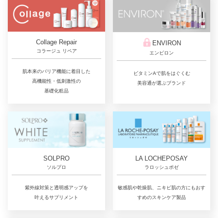
Collage Repair
ENVIRON
コラージュ リペア
エンビロン
肌本来のバリア機能に着目した
ビタミンAで肌をはぐくむ
高機能性・低刺激性の
美容通が選ぶブランド
基礎化粧品
LA LOCHEPOSAY
SOLPRO
ラロッシュポゼ
ソルプロ
敏感肌や乾燥肌、ニキビ肌の方にもおす
紫外線対策と透明感アップを
すめのスキンケア製品
叶えるサプリメント