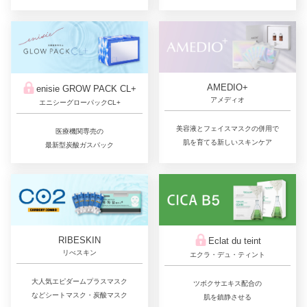
AMEDIO+
enisie GROW PACK CL+
アメディオ
エニシーグローパックCL+
美容液とフェイスマスクの併用で
医療機関専売の
肌を育てる新しいスキンケア
最新型炭酸ガスパック
RIBESKIN
Eclat du teint
リべスキン
エクラ・デュ・ティント
大人気エピダームプラスマスク
ツボクサエキス配合の
などシートマスク・炭酸マスク
肌を鎮静させる