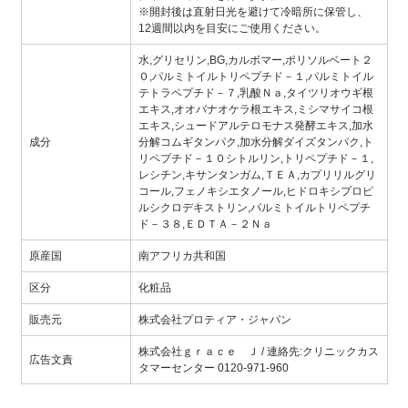
※開封後は直射日光を避けて冷暗所に保管し、
12週間以内を目安にご使用ください。
水,グリセリン,BG,カルボマー,ポリソルベート２
０,パルミトイルトリペプチド－１,パルミトイル
テトラペプチド－７,乳酸Ｎａ,タイツリオウギ根
エキス,オオバナオケラ根エキス,ミシマサイコ根
エキス,シュードアルテロモナス発酵エキス,加水
成分
分解コムギタンパク,加水分解ダイズタンパク,ト
リペプチド－１０シトルリン,トリペプチド－１,
レシチン,キサンタンガム,ＴＥＡ,カプリリルグリ
コール,フェノキシエタノール,ヒドロキシプロピ
ルシクロデキストリン,パルミトイルトリペプチ
ド－３８,ＥＤＴＡ－２Ｎａ
原産国
南アフリカ共和国
区分
化粧品
販売元
株式会社プロティア・ジャパン
株式会社ｇｒａｃｅ Ｊ / 連絡先:クリニックカス
広告文責
タマーセンター 0120-971-960