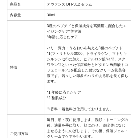
商品名
アヴァンス DFP312 セラム
内容量
30mL
3種のペプチドと保湿成分を高濃度に配合したエ
イジングケア*美容液
*年齢に応じたケア
ハリ・弾力・うるおいを与える3種のペプチド
*1(マトリキシル3000、トライラゲン、マトリキ
シルシンセ6)に加え、ヒアルロン酸Na*2、スク
ワラン*2といった保湿成分とビタミンE(酢酸トコ
特徴
フェロール)*1を配合した贅沢なクリーム状美容
液です。若々しい印象のハリのある肌を長く保ち
ます。
*1 年齢に応じたケア
*2 整肌成分
※香料・着色料は使用しておりません。
毎日、朝・夜に使用します。洗顔・トーニングの
後、適量を手に取り、顔にのせ、 顔全体になじ
ませるようにのばします。その後、保湿ジェル・
ご使用方法
クリームでケアを行います。