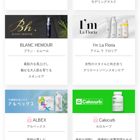
モデリングマスク
BLANC HEMOUR
I'm La Floria
ブラン・エムール
アイム ラ フロリア
素肌力を底上げし
女性のスタイルと向き合う
魅せる大人肌を育てる
デリケートゾーンスキンケア
スキンケア
ALBEX
Calocurb
アルベックス
カロカーブ
医師が選んだ
食欲を抑制し、健康的な体重管理をサポ