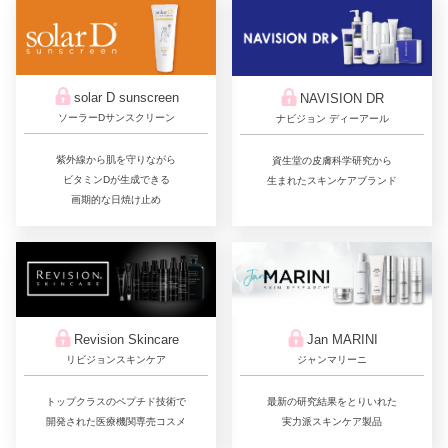
solar D sunscreen
NAVISION DR
ソーラーDサンスクリーン
ナビジョン ディーアール
紫外線から肌を守りながら
資生堂の皮膚科学研究から
ビタミンDが生成できる
生まれたスキンケアブランド
画期的な日焼け止め
Jan MARINI
Revision Skincare
ジャンマリーニ
リビジョンスキンケア
最新の研究結果をとりいれた
トップクラスのペプチド技術で
実力派スキンケア製品
開発された医療機関専売コスメ