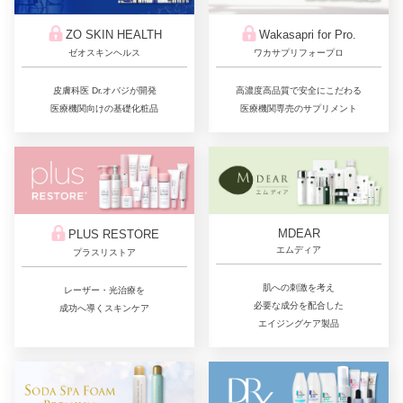
ZO SKIN HEALTH
Wakasapri for Pro.
ゼオスキンヘルス
ワカサプリフォープロ
皮膚科医 Dr.オバジが開発
高濃度高品質で安全にこだわる
医療機関向けの基礎化粧品
医療機関専売のサプリメント
MDEAR
PLUS RESTORE
エムディア
プラスリストア
肌への刺激を考え
レーザー・光治療を
必要な成分を配合した
成功へ導くスキンケア
エイジングケア製品