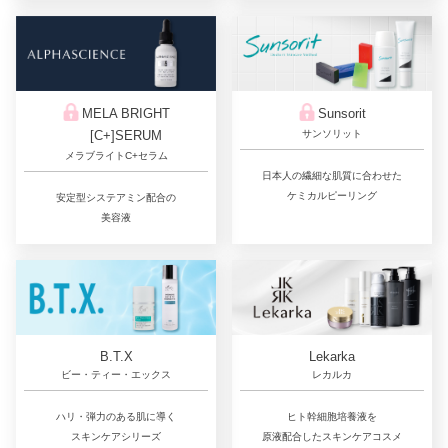
Sunsorit
MELA BRIGHT
サンソリット
[C+]SERUM
メラブライトC+セラム
日本人の繊細な肌質に合わせた
ケミカルピーリング
安定型システアミン配合の
美容液
Lekarka
B.T.X
レカルカ
ビー・ティー・エックス
ヒト幹細胞培養液を
ハリ・弾力のある肌に導く
原液配合したスキンケアコスメ
スキンケアシリーズ