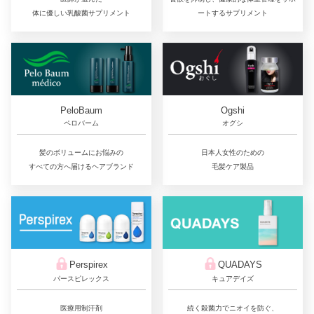
体に優しい乳酸菌サプリメント
ートするサプリメント
PeloBaum
Ogshi
ペロバーム
オグシ
髪のボリュームにお悩みの
日本人女性のための
すべての方へ届けるヘアブランド
毛髪ケア製品
QUADAYS
Perspirex
キュアデイズ
パースピレックス
続く殺菌力でニオイを防ぐ、
医療用制汗剤