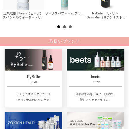
正規取扱｜beets（ビーツ）
ソーダスパフォーム プラ...
RyBelle （リベル）
ァサ
スペシャルウォータートリ...
Satin Mist（サテンミスト...
.
取扱いブランド
RyBelle
beets
リベル
ビーツ
りょうこスキンクリニック
自然の恵みを、髪に、頭皮に。
オリジナルのスキンケア
新しいヘアケアライン。