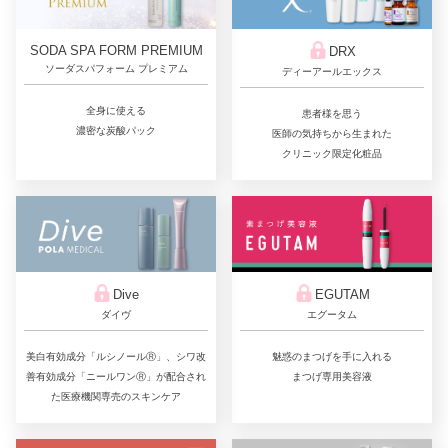
SODA SPA FORM PREMIUM
DRX
ソーダスパフォーム プレミアム
ディーアールエックス
全身に使える
患者様を思う
濃密な炭酸パック
医師の気持ちから生まれた
クリニック限定化粧品
Dive
EGUTAM
ダイヴ
エグータム
美白有効成分「ルシノールⓇ」、シワ改
魅惑のまつげを手に入れる
善有効成分「ニールワンⓇ」が配合され
まつげ専用美容液
た医療機関専売のスキンケア