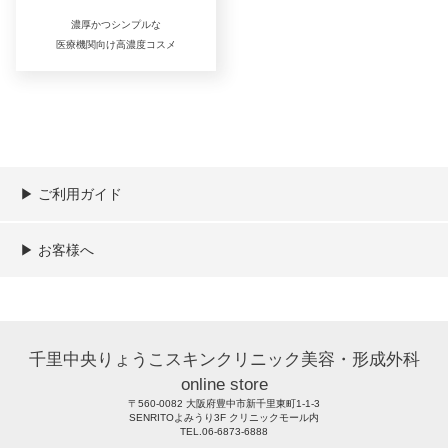
濃厚かつシンプルな
医療機関向け高濃度コスメ
▶︎ ご利用ガイド
ご利用ガイド
決済／配送／送料について
取り扱い商品一覧
顧客情報の取扱について
特定商取引法の表記
▶︎ お客様へ
新規会員登録
MYページ
買い物カゴ
よくあるご質問
メールが届かないお客様へ
お問い合わせ
千里中央りょうこスキンクリニック美容・形成外科
online store
〒560-0082 大阪府豊中市新千里東町1-1-3
SENRITOよみうり3F クリニックモール内
TEL.06-6873-6888